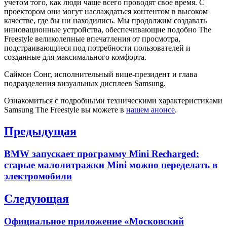
учетом того, как люди чаще всего проводят свое время. С
проектором они могут наслаждаться контентом в высоком
качестве, где бы ни находились. Мы продолжим создавать
инновационные устройства, обеспечивающие подобно The
Freestyle великолепные впечатления от просмотра,
подстраивающиеся под потребности пользователей и
созданные для максимального комфорта.
Саймон Сонг, исполнительный вице-президент и глава
подразделения визуальных дисплеев Samsung.
Ознакомиться с подробными техническими характеристиками
Samsung The Freestyle вы можете в
нашем анонсе
.
Навигация
Предыдущая
по
Previous
BMW запускает программу Mini Recharged:
записям
post:
старые малолитражки Mini можно переделать в
электромобили
Следующая
Next
Официальное приложение «Московский