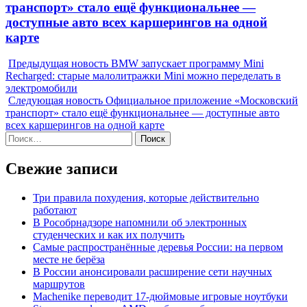
post:
транспорт» стало ещё функциональнее —
доступные авто всех каршерингов на одной
карте
Предыдущая новость
BMW запускает программу Mini
Recharged: старые малолитражки Mini можно переделать в
электромобили
Следующая новость
Официальное приложение «Московский
транспорт» стало ещё функциональнее — доступные авто
всех каршерингов на одной карте
Найти:
Свежие записи
Три правила похудения, которые действительно
работают
В Рособрнадзоре напомнили об электронных
студенческих и как их получить
Самые распространённые деревья России: на первом
месте не берёза
В России анонсировали расширение сети научных
маршрутов
Machenike переводит 17-дюймовые игровые ноутбуки