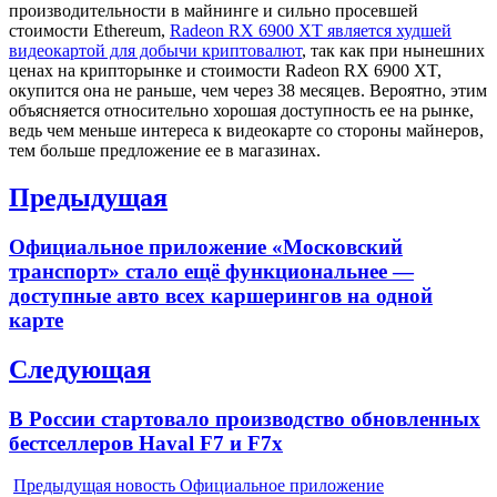
производительности в майнинге и сильно просевшей
стоимости Ethereum,
Radeon RX 6900 XT является худшей
видеокартой для добычи криптовалют
, так как при нынешних
ценах на крипторынке и стоимости Radeon RX 6900 XT,
окупится она не раньше, чем через 38 месяцев. Вероятно, этим
объясняется относительно хорошая доступность ее на рынке,
ведь чем меньше интереса к видеокарте со стороны майнеров,
тем больше предложение ее в магазинах.
Навигация
Предыдущая
по
Previous
Официальное приложение «Московский
записям
post:
транспорт» стало ещё функциональнее —
доступные авто всех каршерингов на одной
карте
Следующая
Next
В России стартовало производство обновленных
post:
бестселлеров Haval F7 и F7x
Предыдущая новость
Официальное приложение