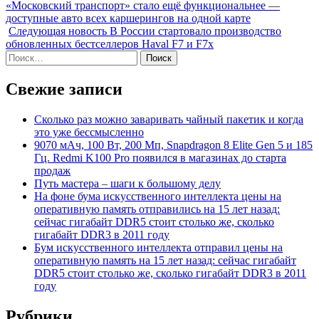
«Московский транспорт» стало ещё функциональнее —
доступные авто всех каршерингов на одной карте
Следующая новость
В России стартовало производство
обновленных бестселлеров Haval F7 и F7x
Найти:
Свежие записи
Сколько раз можно заваривать чайный пакетик и когда
это уже бессмысленно
9070 мАч, 100 Вт, 200 Мп, Snapdragon 8 Elite Gen 5 и 185
Гц. Redmi K100 Pro появился в магазинах до старта
продаж
Путь мастера – шаги к большому делу
На фоне бума искусственного интеллекта цены на
оперативную память отправились на 15 лет назад:
сейчас гигабайт DDR5 стоит столько же, сколько
гигабайт DDR3 в 2011 году
Бум искусственного интеллекта отправил цены на
оперативную память на 15 лет назад: сейчас гигабайт
DDR5 стоит столько же, сколько гигабайт DDR3 в 2011
году
Рубрики