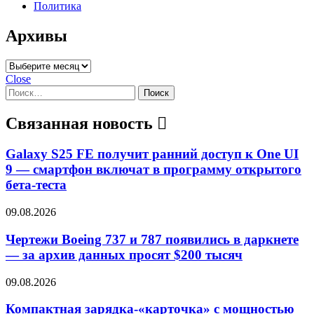
Политика
Архивы
Архивы
Close
Найти:
Связанная новость
Galaxy S25 FE получит ранний доступ к One UI
9 — смартфон включат в программу открытого
бета-теста
09.08.2026
Чертежи Boeing 737 и 787 появились в даркнете
— за архив данных просят $200 тысяч
09.08.2026
Компактная зарядка-«карточка» с мощностью