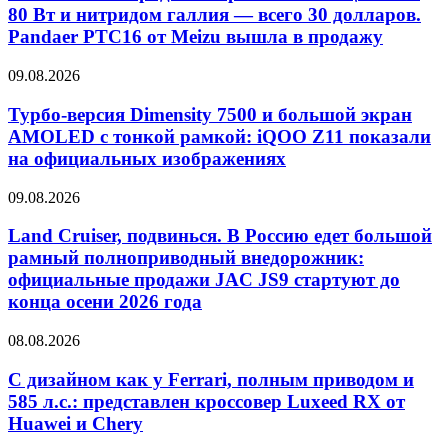
80 Вт и нитридом галлия — всего 30 долларов.
Pandaer PTC16 от Meizu вышла в продажу
09.08.2026
Турбо-версия Dimensity 7500 и большой экран
AMOLED с тонкой рамкой: iQOO Z11 показали
на официальных изображениях
09.08.2026
Land Cruiser, подвинься. В Россию едет большой
рамный полноприводный внедорожник:
официальные продажи JAC JS9 стартуют до
конца осени 2026 года
08.08.2026
С дизайном как у Ferrari, полным приводом и
585 л.с.: представлен кроссовер Luxeed RX от
Huawei и Chery