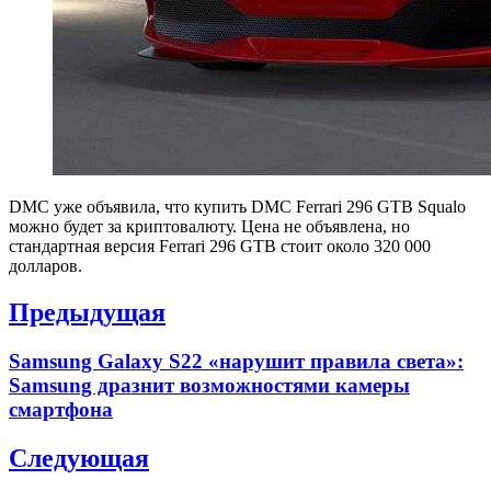
DMC уже объявила, что купить DMC Ferrari 296 GTB Squalo
можно будет за криптовалюту. Цена не объявлена, но
стандартная версия Ferrari 296 GTB стоит около 320 000
долларов.
Навигация
Предыдущая
по
Previous
Samsung Galaxy S22 «нарушит правила света»:
записям
post:
Samsung дразнит возможностями камеры
смартфона
Следующая