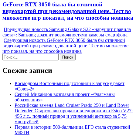
Next
GeForce RTX 3050 была бы отличной
post:
видеокартой при рекомендованной цене. Тест во
множестве игр показал, на что способна новинка
Предыдущая новость
Samsung Galaxy S22 «нарушит правила
света»: Samsung дразнит возможностями камеры смартфона
Следующая новость
GeForce RTX 3050 была бы отличной
видеокартой при рекомендованной цене. Тест во множестве
игр показал, на что способна новинка
Найти:
Свежие записи
Космодром Восточный подготовили к запуску ракет
«Союз-2»
Сергей Михайлов возглавил проект «Флагманы
образования»
Российская замена Land Cruiser Prado 250 и Land Rover
Defender. Стартовали продажи внедорожника Esteo V27:
456 л.с., полный привод и усиленный антикор за 5,75
млн рублей
Первая в истории 500-балльница ЕГЭ стала студенткой
МФТИ