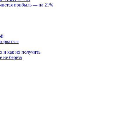
, чистая прибыль — на 21%
ой
торваться
х и как их получить
 не берёза