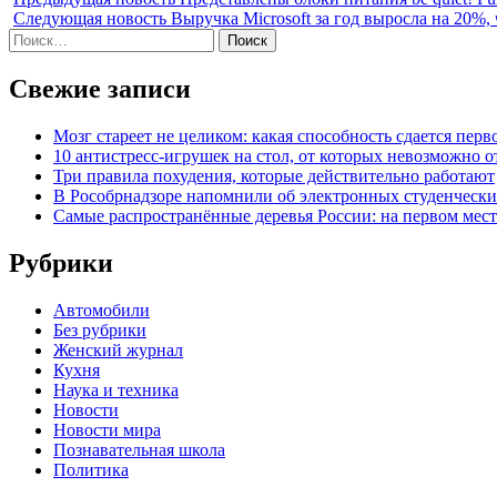
Следующая новость
Выручка Microsoft за год выросла на 20%
Найти:
Свежие записи
Мозг стареет не целиком: какая способность сдается перв
10 антистресс-игрушек на стол, от которых невозможно о
Три правила похудения, которые действительно работают
В Рособрнадзоре напомнили об электронных студенчески
Самые распространённые деревья России: на первом месте
Рубрики
Автомобили
Без рубрики
Женский журнал
Кухня
Наука и техника
Новости
Новости мира
Познавательная школа
Политика