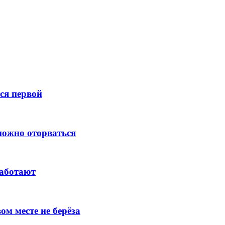
тся первой
зможно оторваться
работают
ом месте не берёза