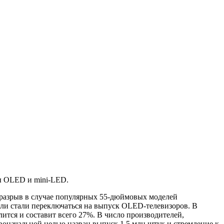
ры OLED и mini-LED.
 разрыв в случае популярных 55-дюймовых моделей
ители стали переключаться на выпуск OLED-телевизоров. В
лится и составит всего 27%. В число производителей,
воначальной целью назван выпуск 1,5 млн штук и стремление к