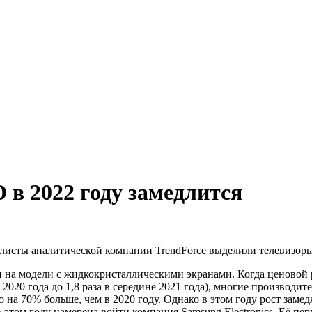
 в 2022 году замедлится
иалисты аналитической компании TrendForce выделили телевизо
н на модели с жидкокристаллическими экранами. Когда ценовой
е 2020 года до 1,8 раза в середине 2021 года), многие производ
о на 70% больше, чем в 2020 году. Однако в этом году рост замед
ом году намерена войти компания Samsung Electronics. Её пер