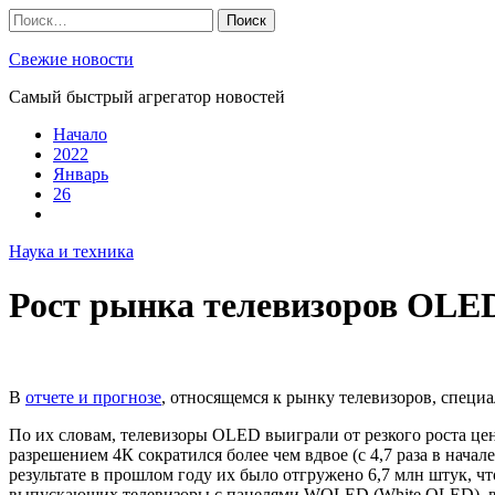
Skip
Найти:
to
content
Свежие новости
Самый быстрый агрегатор новостей
Начало
2022
Январь
26
Наука и техника
Рост рынка телевизоров OLED
В
отчете и прогнозе
, относящемся к рынку телевизоров, спец
По их словам, телевизоры OLED выиграли от резкого роста це
разрешением 4К сократился более чем вдвое (с 4,7 раза в начал
результате в прошлом году их было отгружено 6,7 млн штук, чт
выпускающих телевизоры с панелями WOLED (White OLED), в эт