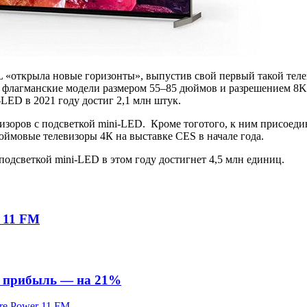
L «открыла новые горизонты», выпустив свой первый такой телев
 флагманские модели размером 55–85 дюймов и разрешением 8K в
LED в 2021 году достиг 2,1 млн штук.
визоров с подсветкой mini-LED. Кроме тоготого, к ним присоед
дюймовые телевизоры 4К на выставке CES в начале года.
одсветкой mini-LED в этом году достигнет 4,5 млн единиц.
r 11 FM
ая прибыль — на 21%
re Power 11 FM