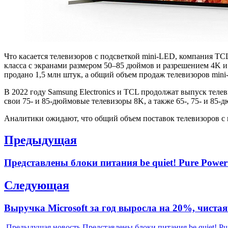
Что касается телевизоров с подсветкой mini-LED, компания TC
класса с экранами размером 50–85 дюймов и разрешением 4K и
продано 1,5 млн штук, а общий объем продаж телевизоров mini-
В 2022 году Samsung Electronics и TCL продолжат выпуск теле
свои 75- и 85-дюймовые телевизоры 8K, а также 65-, 75- и 85-
Аналитики ожидают, что общий объем поставок телевизоров с п
Навигация
Предыдущая
по
Previous
Представлены блоки питания be quiet! Pure Powe
записям
post:
Следующая
Next
Выручка Microsoft за год выросла на 20%, чист
post:
Предыдущая новость
Представлены блоки питания be quiet! Pu