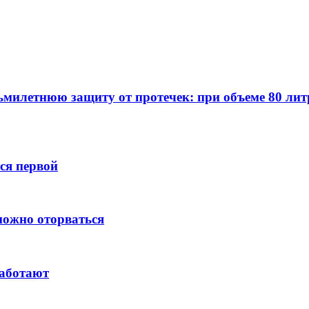
милетнюю защиту от протечек: при объеме 80 литр
тся первой
зможно оторваться
работают