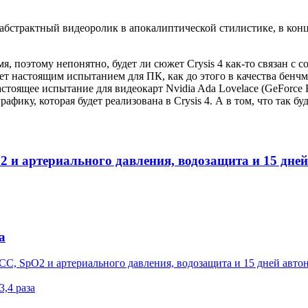
абстрактный видеоролик в апокалиптической стилистике, в конц
 поэтому непонятно, будет ли сюжет Crysis 4 как-то связан с с
анет настоящим испытанием для ПК, как до этого в качества бе
настоящее испытание для видеокарт Nvidia Ada Lovelace (GeForce
фику, которая будет реализована в Crysis 4. А в том, что так бу
 и артериального давления, водозащита и 15 дней
а
СС, SpO2 и артериального давления, водозащита и 15 дней авто
3,4 раза