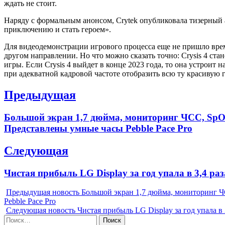
ждать не стоит.
Наряду с формальным анонсом, Crytek опубликовала тизерный 
приключению и стать героем».
Для видеодемонстрации игрового процесса еще не пришло время,
другом направлении. Но что можно сказать точно: Crysis 4 ст
игры. Если Crysis 4 выйдет в конце 2023 года, то она устроит 
при адекватной кадровой частоте отобразить всю ту красивую гра
Навигация
Предыдущая
по
Previous
Большой экран 1,7 дюйма, мониторинг ЧСС, SpO2
записям
post:
Представлены умные часы Pebble Pace Pro
Следующая
Next
Чистая прибыль LG Display за год упала в 3,4 раз
post:
Предыдущая новость
Большой экран 1,7 дюйма, мониторинг Ч
Pebble Pace Pro
Следующая новость
Чистая прибыль LG Display за год упала в 
Найти: