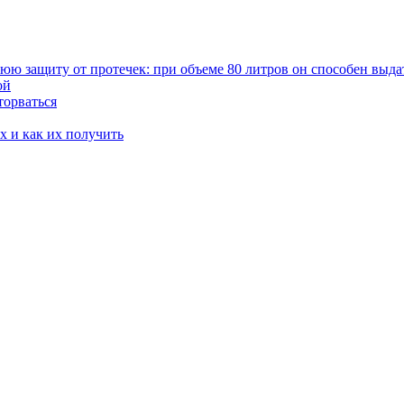
ю защиту от протечек: при объеме 80 литров он способен выдат
ой
торваться
х и как их получить