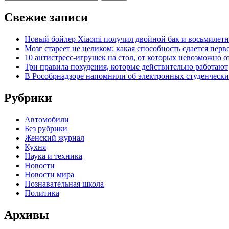
Свежие записи
Новый бойлер Xiaomi получил двойной бак и восьмилетню
Мозг стареет не целиком: какая способность сдается перв
10 антистресс-игрушек на стол, от которых невозможно о
Три правила похудения, которые действительно работают
В Рособрнадзоре напомнили об электронных студенчески
Рубрики
Автомобили
Без рубрики
Женский журнал
Кухня
Наука и техника
Новости
Новости мира
Познавательная школа
Политика
Архивы