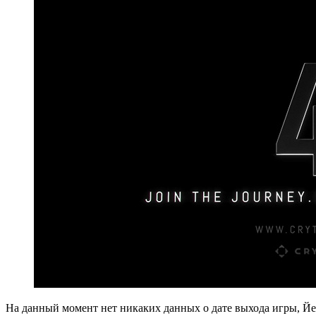
На данный момент нет никаких данных о дате выхода игры, Йер