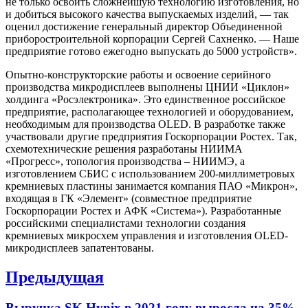
не только освоить сложнейшую технологию изготовления, но
и добиться высокого качества выпускаемых изделий, — так
оценил достижение генеральный директор Объединенной
приборостроительной корпорации Сергей Сахненко. — Наше
предприятие готово ежегодно выпускать до 5000 устройств».
Опытно-конструкторские работы и освоение серийного
производства микродисплеев выполнены ЦНИИ «Циклон»
холдинга «Росэлектроника». Это единственное российское
предприятие, располагающее технологией и оборудованием,
необходимым для производства OLED. В разработке также
участвовали другие предприятия Госкорпорации Ростех. Так,
схемотехнические решения разработаны НИИМА
«Прогресс», топология производства – НИИМЭ, а
изготовлением СБИС с использованием 200-миллиметровых
кремниевых пластины занимается компания ПАО «Микрон»,
входящая в ГК «Элемент» (совместное предприятие
Госкорпорации Ростех и АФК «Система»). Разработанные
российскими специалистами технологии создания
кремниевых микросхем управления и изготовления OLED-
микродисплеев запатентованы.
Навигация
Предыдущая
по
Previous
Выручка SK Hynix в 2021 году выросла на 35%,