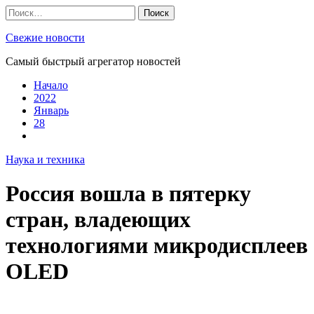
Skip
Найти:
to
content
Свежие новости
Самый быстрый агрегатор новостей
Начало
2022
Январь
28
Наука и техника
Россия вошла в пятерку
стран, владеющих
технологиями микродисплеев
OLED