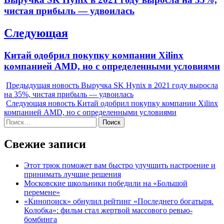
записям
post:
чистая прибыль — удвоилась
Следующая
Next
Китай одобрил покупку компании Xilinx
post:
компанией AMD, но с определенными условиями
Предыдущая новость
Выручка SK Hynix в 2021 году выросла
на 35%, чистая прибыль — удвоилась
Следующая новость
Китай одобрил покупку компании Xilinx
компанией AMD, но с определенными условиями
Найти:
Свежие записи
Этот трюк поможет вам быстро улучшить настроение и
принимать лучшие решения
Московские школьники победили на «Большой
перемене»
«Кинопоиск» обнулил рейтинг «Последнего богатыря.
Колобка»: фильм стал жертвой массового ревью-
бомбинга