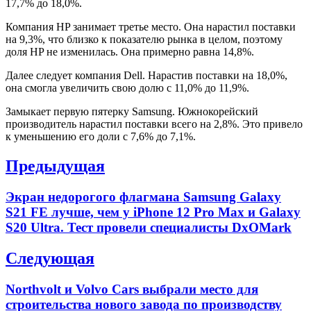
17,7% до 18,0%.
Компания HP занимает третье место. Она нарастил поставки
на 9,3%, что близко к показателю рынка в целом, поэтому
доля HP не изменилась. Она примерно равна 14,8%.
Далее следует компания Dell. Нарастив поставки на 18,0%,
она смогла увеличить свою долю с 11,0% до 11,9%.
Замыкает первую пятерку Samsung. Южнокорейский
производитель нарастил поставки всего на 2,8%. Это привело
к уменьшению его доли с 7,6% до 7,1%.
Навигация
Предыдущая
по
Previous
Экран недорогого флагмана Samsung Galaxy
записям
post:
S21 FE лучше, чем у iPhone 12 Pro Max и Galaxy
S20 Ultra. Тест провели специалисты DxOMark
Следующая
Next
Northvolt и Volvo Cars выбрали место для
post:
строительства нового завода по производству