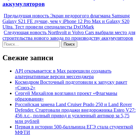
аккумуляторов
Предыдущая новость
Экран недорогого флагмана Samsung
Galaxy S21 FE лучше, чем у iPhone 12 Pro Max и Galaxy S20
Ultra. Тест провели специалисты DxOMark
Следующая новость
Northvolt и Volvo Cars выбрали место для
строительства нового завода по производству аккумуляторов
Найти:
Свежие записи
API открывается: в Max разрешили создавать
альтернативные версии мессенджера
Космодром Восточный подготовили к запуску ракет
«Союз-2»
Сергей Михайлов возглавил проект «Флагманы
образования»
Российская замена Land Cruiser Prado 250 и Land Rover
Defender. Стартовали продажи внедорожника Esteo V27:
456 л.с., полный привод и усиленный антикор за 5,75
млн рублей
Первая в истории 500-балльница ЕГЭ стала студенткой
МФТИ