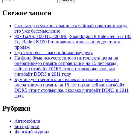
Свежие записи
Сколько раз можно заваривать чайный пакетик и когда
это уже бессмысленно
9070 мАч, 100 Вт, 200 Мп, Snapdragon 8 Elite Gen 5 и 185
Гц. Redmi K100 Pro появился в магазинах до старта
продаж
Путь мастера – шаги к большому делу
На фоне бума искусственного интеллекта цены на
оперативную память отправились на 15 лет назад:
сейчас гигабайт DDR5 стоит столько же, сколько
гигабайт DDR3 в 2011 году
Бум искусственного интеллекта отправил цены на
оперативную память на 15 лет назад: сейчас гигабайт
DDR5 стоит столько же, сколько гигабайт DDR3 в 2011
году
Рубрики
Автомобили
Без рубрики
Женский журнал