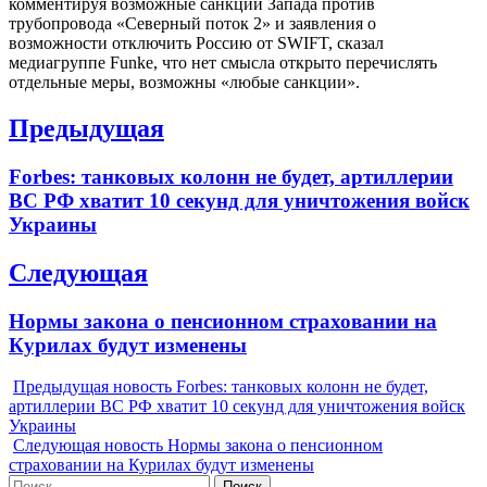
комментируя возможные санкции Запада против
трубопровода «Северный поток 2» и заявления о
возможности отключить Россию от SWIFT, сказал
медиагруппе Funke, что нет смысла открыто перечислять
отдельные меры, возможны «любые санкции».
Навигация
Предыдущая
по
Previous
Forbes: танковых колонн не будет, артиллерии
записям
post:
ВС РФ хватит 10 секунд для уничтожения войск
Украины
Следующая
Next
Нормы закона о пенсионном страховании на
post:
Курилах будут изменены
Предыдущая новость
Forbes: танковых колонн не будет,
артиллерии ВС РФ хватит 10 секунд для уничтожения войск
Украины
Следующая новость
Нормы закона о пенсионном
страховании на Курилах будут изменены
Найти: