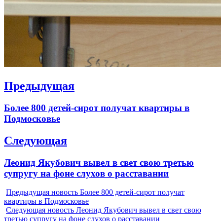
Навигация
Предыдущая
по
Previous
Более 800 детей-сирот получат квартиры в
записям
post:
Подмосковье
Следующая
Next
Леонид Якубович вывел в свет свою третью
post:
супругу на фоне слухов о расставании
Предыдущая новость
Более 800 детей-сирот получат
квартиры в Подмосковье
Следующая новость
Леонид Якубович вывел в свет свою
третью супругу на фоне слухов о расставании