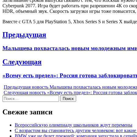
Затягивание сроков выпуска связано с тем, что Rockstar нужн
Cyberpunk 2077. Игра будет работать при разрешении 4К со ско
HDR, объемный звук. Скорость загрузки игры тоже повысится, 
Вместе с GTA 5 для PlayStation 5, Xbox Series S и Series X вы
Навигация
Предыдущая
по
Previous
Малышева похвасталась новым молодежным имид
записям
post:
Следующая
Next
«Всему есть предел»: Россия готова заблокирова
post:
Предыдущая новость
Малышева похвасталась новым молодеж
Следующая новость
«Всему есть предел»: Россия готова забл
Найти:
Свежие записи
Всероссийскую олимпиаду школьников ждут перемены
С возрастом вы становитесь другим человеком: вот каки
BMW уже не будет прежней: компания запустила в серий