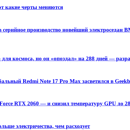
от какие черты меняются
 серийное производство новейший электроседан B
 для космоса, но он «опоздал» на 288 дней — разр
обальный Redmi Note 17 Pro Max засветился в Geek
Force RTX 2060 — и снизил температуру GPU до 2
льше электричества, чем расходует