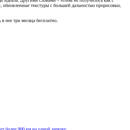
до идеала. Другими словами – чтобы не получилось как с
ни, обновленные текстуры с большей дальностью прорисовки,
ь в нее три месяца бесплатно.
т более 900 км на одной зарядке