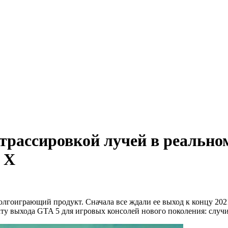
 трассировкой лучей в реально
s X
о долгоиграющий продукт. Сначала все ждали ее выход к концу 202
ату выхода GTA 5 для игровых консолей нового поколения: случит