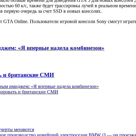
о было больше времени для доведения GTA 5 для новых консолей 
ростью 60 к/с, также будет трассировка лучей в реальном време
в первую очередь за счет SSD в новых консолях.
йдет GTA Online. Пользователи игровой консоли Sony смогут играт
жем: «Я впервые надела комбинезон»
ть и британские СМИ
ным имиджем: «Я впервые надела комбинезон»
окировать и британские СМИ
е черты меняются
ное производство новейший электроседан BMW i3 — он проезжае