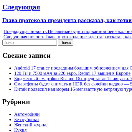
Следующая
Next
Глава протокола президента рассказал, как гото
post:
Предыдущая новость
Печальные будни порванной бензоколон
Следующая новость
Глава протокола президента рассказал, ка
Найти:
Свежие записи
Android 17 станет последним большим обновлением для Gal
120 Гц и 7500 мАч за 220 евро. Redmi 17 вышел в Европе
Бюджетный смартфон Realme 16x представят 12 августа: 
Смартфоны будут снимать в HDR без склейки кадров — S
Китай подвесил над морем 16-мегаваттную ветряную ту
Рубрики
Автомобили
Без рубрики
Женский журнал
Кухня