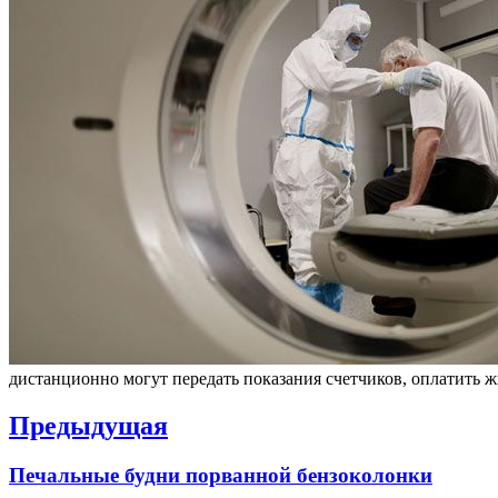
дистанционно могут передать показания счетчиков, оплатить 
Навигация
Предыдущая
по
Previous
Печальные будни порванной бензоколонки
записям
post: