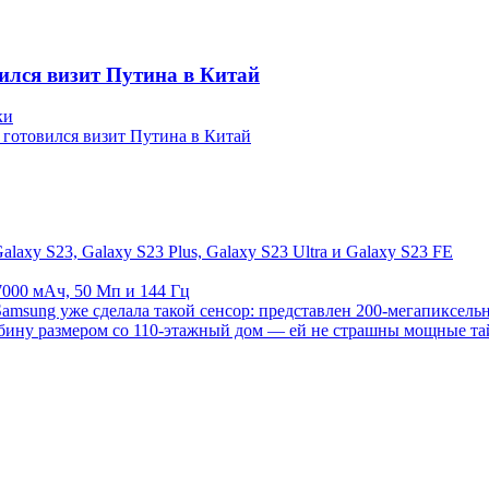
вился визит Путина в Китай
ки
к готовился визит Путина в Китай
axy S23, Galaxy S23 Plus, Galaxy S23 Ultra и Galaxy S23 FE
7000 мАч, 50 Мп и 144 Гц
amsung уже сделала такой сенсор: представлен 200-мегапиксе
рбину размером со 110-этажный дом — ей не страшны мощные т