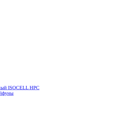
льный ISOCELL HPC
айфуны