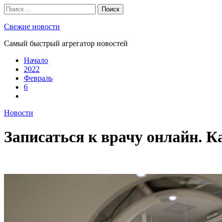
Skip
Найти:
to
content
Свежие новости
Самый быстрый агрегатор новостей
Начало
2022
Февраль
6
Новости
Записаться к врачу онлайн. К