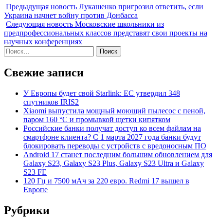
Предыдущая новость
Лукашенко пригрозил ответить, если
Украина начнет войну против Донбасса
Следующая новость
Московские школьники из
предпрофессиональных классов представят свои проекты на
научных конференциях
Найти:
Свежие записи
У Европы будет свой Starlink: ЕС утвердил 348
спутников IRIS2
Xiaomi выпустила мощный моющий пылесос с пеной,
паром 160 °C и промывкой щетки кипятком
Российские банки получат доступ ко всем файлам на
смартфоне клиента? С 1 марта 2027 года банки будут
блокировать переводы с устройств с вредоносным ПО
Android 17 станет последним большим обновлением для
Galaxy S23, Galaxy S23 Plus, Galaxy S23 Ultra и Galaxy
S23 FE
120 Гц и 7500 мАч за 220 евро. Redmi 17 вышел в
Европе
Рубрики