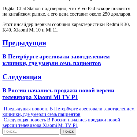
Digital Chat Station подтвердил, что Vivo Pad вскоре появится
на китайском рынке, а его цена составит около 250 долларов.
Этот инсайдер первым сообщил характеристики Redmi K30,
K40, Xiaomi Mi 10 и Mi 11.
Навигация
Предыдущая
по
Previous
В Петербурге арестовали завотделением
записям
post:
клиники, где умерли семь пациентов
Следующая
Next
В России начались продажи новой версии
post:
телевизора Xiaomi Mi TV P1
Предыдущая новость
В Петербурге арестовали завотделением
клиники, где умерли семь пациентов
Следующая новость
В России начались продажи новой
версии телевизора Xiaomi Mi TV P1
Найти: