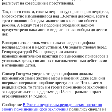
реагирует на совершенные преступления.
Так, по его словам, совсем недавно суд приговорил педофила,
многократно измывавшегося над 13-летней девочкой, всего к
трем с половиной годам заключения в колонии общего
режима. А между тем за подобные злодеяния законом
предусмотрено наказание в виде лишения свободы до десяти
лет.
Володин назвал столь мягкое наказание для педофила
несправедливым и недопустимым. Он ходатайствовал перед
Генпрокуратурой РФ о проведении анализа
правоприменительной практики по вынесению приговоров в
уголовных делах, связанных с насильственными действиями
в отношении детей.
Спикер Госдумы уверен, что для педофилов должны
применяться самые жесткие меры наказания, даже если они
впервые совершают подобное преступление. Что касается
рецидивистов, то теперь им грозит пожизненное заключение
за надругательство над детьми до 18 лет – раньше возраст
ограничивался 14 годами.
Сообщение
В России педофилам-рецидивистам грозит по
закону пожизненный срок заключения
появились сначала на