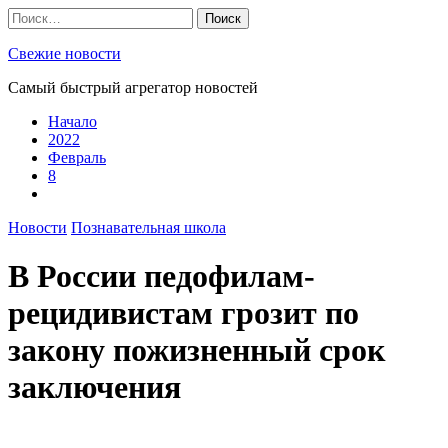
Skip
Найти:
to
content
Свежие новости
Самый быстрый агрегатор новостей
Начало
2022
Февраль
8
Новости
Познавательная школа
В России педофилам-
рецидивистам грозит по
закону пожизненный срок
заключения