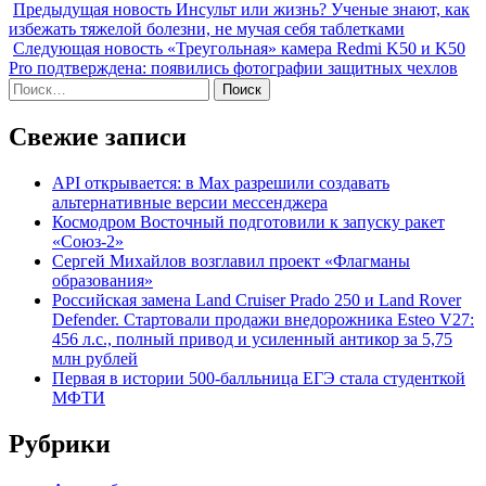
Предыдущая новость
Инсульт или жизнь? Ученые знают, как
избежать тяжелой болезни, не мучая себя таблетками
Следующая новость
«Треугольная» камера Redmi K50 и K50
Pro подтверждена: появились фотографии защитных чехлов
Найти:
Свежие записи
API открывается: в Max разрешили создавать
альтернативные версии мессенджера
Космодром Восточный подготовили к запуску ракет
«Союз-2»
Сергей Михайлов возглавил проект «Флагманы
образования»
Российская замена Land Cruiser Prado 250 и Land Rover
Defender. Стартовали продажи внедорожника Esteo V27:
456 л.с., полный привод и усиленный антикор за 5,75
млн рублей
Первая в истории 500-балльница ЕГЭ стала студенткой
МФТИ
Рубрики