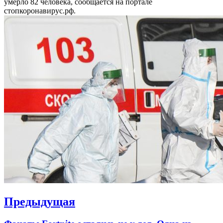
умерло 82 человека, сообщается на портале
стопкоронавирус.рф.
Навигация
Предыдущая
по
Previous