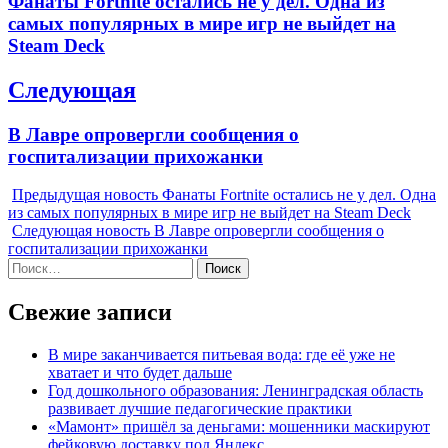
Фанаты Fortnite остались не у дел. Одна из
записям
post:
самых популярных в мире игр не выйдет на
Steam Deck
Следующая
Next
В Лавре опровергли сообщения о
post:
госпитализации прихожанки
Предыдущая новость
Фанаты Fortnite остались не у дел. Одна
из самых популярных в мире игр не выйдет на Steam Deck
Следующая новость
В Лавре опровергли сообщения о
госпитализации прихожанки
Найти:
Свежие записи
В мире заканчивается питьевая вода: где её уже не
хватает и что будет дальше
Год дошкольного образования: Ленинградская область
развивает лучшие педагогические практики
«Мамонт» пришёл за деньгами: мошенники маскируют
фейковую доставку под Яндекс