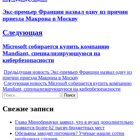
по
Previous
Экс-премьер Франции назвал одну из причин
записям
post:
приезда Макрона в Москву
Следующая
Next
Microsoft собирается купить компанию
post:
Mandiant, специализирующуюся на
кибербезопасности
Предыдущая новость
Экс-премьер Франции назвал одну из
причин приезда Макрона в Москву
Следующая новость
Microsoft собирается купить компанию
Mandiant, специализирующуюся на кибербезопасности
Найти:
Свежие записи
Глава Минобрнауки заявил, что в вузах дополнительно
появится более 62 тысяч бюджетных мест
Обезьяны заводят питомцев? Учёные нашли сотни
необычных случаев