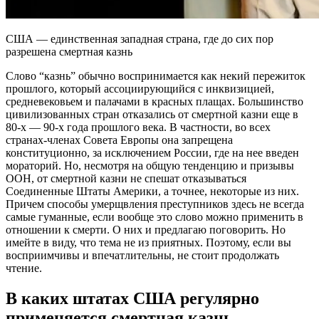
США — единственная западная страна, где до сих пор
разрешена смертная казнь
Слово “казнь” обычно воспринимается как некий пережиток
прошлого, который ассоциирующийся с инквизицией,
средневековьем и палачами в красных плащах. Большинство
цивилизованных стран отказались от смертной казни еще в
80-х — 90-х года прошлого века. В частности, во всех
странах-членах Совета Европы она запрещена
конституционно, за исключением России, где на нее введен
мораторий. Но, несмотря на общую тенденцию и призывы
ООН, от смертной казни не спешат отказываться
Соединенные Штаты Америки, а точнее, некоторые из них.
Причем способы умерщвления преступников здесь не всегда
самые гуманные, если вообще это слово можно применить в
отношении к смерти. О них и предлагаю поговорить. Но
имейте в виду, что тема не из приятных. Поэтому, если вы
восприимчивы и впечатлительны, не стоит продолжать
чтение.
В каких штатах США регулярно
применяется смертная казнь