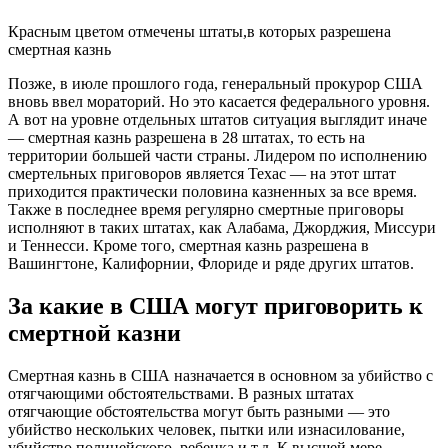
Красным цветом отмечены штаты,в которых разрешена
смертная казнь
Позже, в июле прошлого года, генеральный прокурор США
вновь ввел мораторий. Но это касается федерального уровня.
А вот на уровне отдельных штатов ситуация выглядит иначе
— смертная казнь разрешена в 28 штатах, то есть на
территории большей части страны. Лидером по исполнению
смертельных приговоров является Техас — на этот штат
приходится практически половина казненных за все время.
Также в последнее время регулярно смертные приговоры
исполняют в таких штатах, как Алабама, Джорджия, Миссури
и Теннесси. Кроме того, смертная казнь разрешена в
Вашингтоне, Калифорнии, Флориде и ряде других штатов.
За какие в США могут приговорить к
смертной казни
Смертная казнь в США назначается в основном за убийство с
отягчающими обстоятельствами. В разных штатах
отягчающие обстоятельства могут быть разными — это
убийство нескольких человек, пытки или изнасилование,
убийство полицейского, ребенка и т.д. К высшей мере