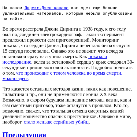
На нашем
Яндекс.Дзен-канале
вас ждет еще больше
увлекательных материалов, которые небыли опубликованы
на сайте.
Во время расстрела Джона Диринга в 1938 году, к его телу
был подсоединен электрокардиограф. Такой эксперимент
предложил провести сам приговоренный. Мониторинг
показал, что сердце Джона Диринга перестало биться спустя
15 секунд после залпа. Однако это не значит, что вслед за
остановкой сразу наступила смерть. Как
показало
исследование
, вслед за остановкой сердца у крыс следовал 30-
секундный прилив мозговой активности. Подробно почитать
о том,
что происходит с телом человека во время смерти,
можно здесь
.
Что касается остальных методов казни, таких как повешение,
гильотина и пр., они не применяются с конца XX века.
Возможно, в скором будущем нынешние методы казни, как и
сам смертный приговор, тоже останутся в прошлом. Кто-то,
возможно, скажет, что тотальная отмена смертных казней
увеличит количество опасных преступников. Однако в мире,
наоборот,
стало меньше серийных убийц
.
Навигация
Предыдущая