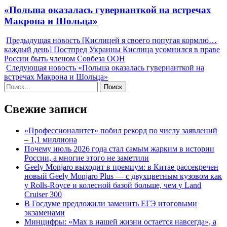
Next
«Польша оказалась гувернанткой на встречах
post:
Макрона и Шольца»
Предыдущая новость
[Кислицей я своего попугая кормлю…
каждый день] Постпред Украины Кислица усомнился в праве
России быть членом Совбеза ООН
Следующая новость
«Польша оказалась гувернанткой на
встречах Макрона и Шольца»
Найти:
Свежие записи
«Профессионалитет» побил рекорд по числу заявлений
– 1,1 миллиона
Почему июль 2026 года стал самым жарким в истории
России, а многие этого не заметили
Geely Monjaro выходит в премиум: в Китае рассекречен
новый Geely Monjaro Plus — с двухцветным кузовом как
у Rolls-Royce и колесной базой больше, чем у Land
Cruiser 300
В Госдуме предложили заменить ЕГЭ итоговыми
экзаменами
Минцифры: «Max в нашей жизни остается навсегда», а