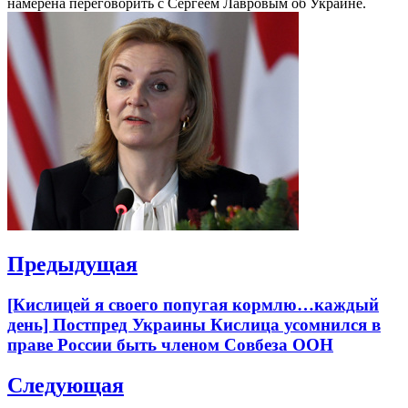
намерена переговорить с Сергеем Лавровым об Украине.
Навигация
Предыдущая
по
Previous
[Кислицей я своего попугая кормлю…каждый
записям
post:
день] Постпред Украины Кислица усомнился в
праве России быть членом Совбеза ООН
Следующая