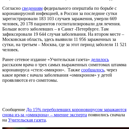
Согласно
сведениям
федерального оперштаба по борьбе с
коронавирусной инфекцией, в России за последние сутки
зарегистрировали 183 103 случаев заражения, умерли 669
человек, 20 178 пациентов госпитализировали для лечения.
Больше всего заболевших – в Санкт -Петербурге. Там
зафиксировали 19 644 случая заболевания. На втором месте –
Московская область, здесь выявили 11 956 зараженных за
сутки, на третьем – Москва, где за этот период заболели 11 521
человек.
Ранее сетевое издание «Учительская газета»
делилось
рассказом врача о трех самых выраженных симптомах штамма
коронавируса «стелс-омикрон». Также
сообщалось
, через
какое время с начала заболевания «омикроном» у детей
проявляются его симптомы.
Сообщение
До 15% переболевших короновирусом заражаются
снова из-за «омикрона» – мнение эксперта
появились сначала
на
Учительская газета
.