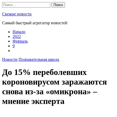
Skip
Найти:
to
content
Свежие новости
Самый быстрый агрегатор новостей
Начало
2022
Февраль
9
Новости
Познавательная школа
До 15% переболевших
короновирусом заражаются
снова из-за «омикрона» –
мнение эксперта