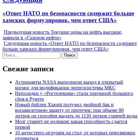
Next
«Ответ НАТО по безопасности содержит больше
post:
хамских формулировок, чем ответ США»
Предыдущая новость
Текущие цены на нефть высокие,
заявили в «Газпром нефти»
Следующая новость
«Ответ НАТО по безопасности содержит
больше хамских формулировок, чем ответ США»
Найти:
Свежие записи
Астронавты NASA выполнили выход в открытый
космос для модификации энергосистемы МКС
Неполадки у «Ростелекома» стали причиной большого
сбоя в Рунете
Новый бойлер Xiaomi получил двойной бак и
восьмилетнюю защиту от протечек: при объеме 80
литров он способен выдать до 1120 литров горячей воды
Мозг стареет не целиком: какая способность сдается
первой
10 антистресс-игрушек на стол, от которых невозможно
оторваться