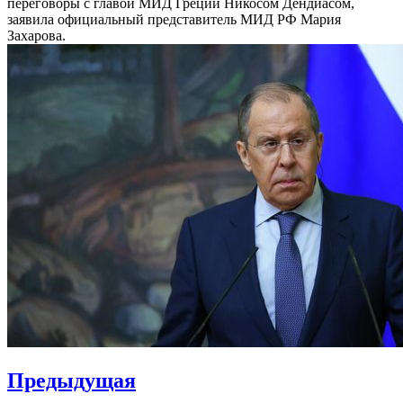
переговоры с главой МИД Греции Никосом Дендиасом,
заявила официальный представитель МИД РФ Мария
Захарова.
Навигация
Предыдущая