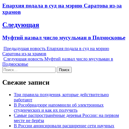
по
Previous
Епархия подала в суд на мэрию Саратова из-за
записям
post:
храмов
Следующая
Next
Муфтий назвал число мусульман в Подмосковье
post:
Предыдущая новость
Епархия подала в суд на мэрию
Саратова из-за храмов
Следующая новость
Муфтий назвал число мусульман в
Подмосковье
Найти:
Свежие записи
Три правила похудения, которые действительно
работают
В Рособрнадзоре напомнили об электронных
студенческих и как их получить
Самые распространённые деревья России: на первом
месте не берёза
В России анонсировали расширение сети научных