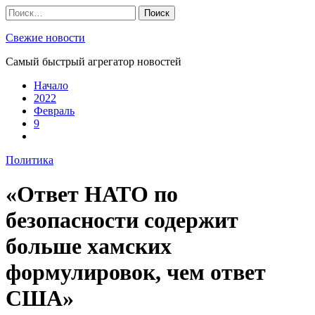
Skip
Найти:
to
content
Свежие новости
Самый быстрый агрегатор новостей
Начало
2022
Февраль
9
Политика
«Ответ НАТО по
безопасности содержит
больше хамских
формулировок, чем ответ
США»