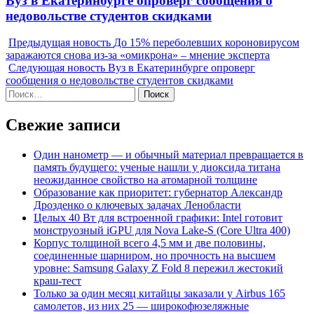
Вуз в Екатеринбурге опроверг сообщения о
post:
недовольстве студентов скидками
Предыдущая новость
До 15% переболевших короновирусом
заражаются снова из-за «омикрона» – мнение эксперта
Следующая новость
Вуз в Екатеринбурге опроверг
сообщения о недовольстве студентов скидками
Найти:
Свежие записи
Один нанометр — и обычный материал превращается в
память будущего: ученые нашли у диоксида титана
неожиданное свойство на атомарной толщине
Образование как приоритет: губернатор Александр
Дрозденко о ключевых задачах Ленобласти
Целых 40 Вт для встроенной графики: Intel готовит
монструозный iGPU для Nova Lake-S (Core Ultra 400)
Корпус толщиной всего 4,5 мм и две половины,
соединенные шарниром, но прочность на высшем
уровне: Samsung Galaxy Z Fold 8 пережил жестокий
краш-тест
Только за один месяц китайцы заказали у Airbus 165
самолетов, из них 25 — широкофюзеляжные