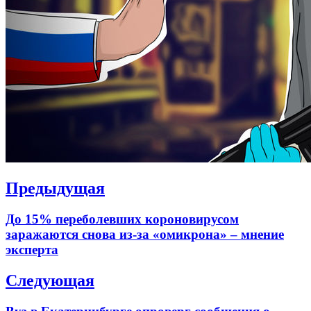
Навигация
Предыдущая
по
Previous
До 15% переболевших короновирусом
записям
post:
заражаются снова из-за «омикрона» – мнение
эксперта
Следующая
Next