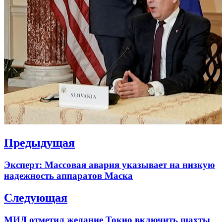
Навигация
Предыдущая
по
Previous
Эксперт: Массовая авария указывает на низкую
записям
post:
надежность аппаратов Маска
Следующая
Next
МИД отметил желание Токио включить шахты