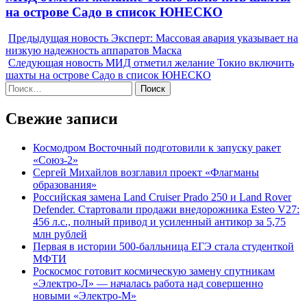
post:
на острове Садо в список ЮНЕСКО
Предыдущая новость
Эксперт: Массовая авария указывает на
низкую надежность аппаратов Маска
Следующая новость
МИД отметил желание Токио включить
шахты на острове Садо в список ЮНЕСКО
Найти:
Свежие записи
Космодром Восточный подготовили к запуску ракет
«Союз-2»
Сергей Михайлов возглавил проект «Флагманы
образования»
Российская замена Land Cruiser Prado 250 и Land Rover
Defender. Стартовали продажи внедорожника Esteo V27:
456 л.с., полный привод и усиленный антикор за 5,75
млн рублей
Первая в истории 500-балльница ЕГЭ стала студенткой
МФТИ
Роскосмос готовит космическую замену спутникам
«Электро-Л» — началась работа над совершенно
новыми «Электро-М»