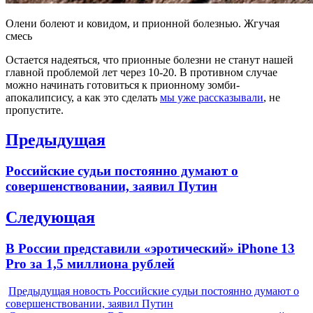
Олени болеют и ковидом, и прионной болезнью. Жгучая
смесь
Остается надеяться, что прионные болезни не станут нашей
главной проблемой лет через 10-20. В противном случае
можно начинать готовиться к прионному зомби-
апокалипсису, а как это сделать
мы уже рассказывали
, не
пропустите.
Навигация
Предыдущая
по
Previous
Российские судьи постоянно думают о
записям
post:
совершенствовании, заявил Путин
Следующая
Next
В России представили «эротический» iPhone 13
post:
Pro за 1,5 миллиона рублей
Предыдущая новость
Российские судьи постоянно думают о
совершенствовании, заявил Путин