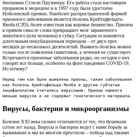
биохимии Стэнли Прузинеру. Его работа стала настоящим
прорывом в медицине и в 1997 году была удостоена
Нобелевской премии. Наиболее распространенной формой
прионного заболевания является болезнь Крейтцфельдта-
Якоба (CJD), более известная как коровье бешенство. Прионы
в прямом смысле слова превращают мозг зараженного
животного (или человека) в губку. Ситуация осложняется
длительным инкубационным периодом – от двух-трех
месяцев до нескольких десятилетий. Выявить болезнь можно
только после появления симптомов, а лечения не существует.
Встречаются прионные заболевания редко, но сегодня о них
говорят все больше, особенно на фоне пандемии COVID-19.
Но почему?
Перед тем как были выявлены прионы, такие заболевания
как болезнь Крейтцфельда-Якоба и другие губчатые
энцефалопатии считались вирусными. Прионы намного
меньше вирусов и не содержат генетического материала.
Вирусы, бактерии и микроорганизмы
Болезни XXI века сильно отличаются от тех, что бушевали
сотни лет назад. Вирусы и бактерии ведут с нами борьбу за
выживание и мы во многом преуспели – победа над такими