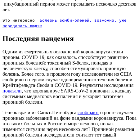
инкубационный период может превышать несколько десятков
лет.
Это интересно:
Болезнь зомби-оленей, возможно, уже
передалась людям
Последняя пандемия
Одним из смертельных осложнений коронавируса стали
прионы. COVID-19, как оказалось, способствует развитию
прионных болезней: токсичный S-белок, попадая в
человеческую клетку, способен стимулировать прионную
болезнь. Более того, в прошлом году исследователи из США
сообщили о первом случае одновременного течения болезни
Крейтцфельдта-Якоба и COVID-19. Результаты исследования
показали
, что коронавирус SARS-CoV-2 приводит к каскаду
системных медиаторов воспаления и ускоряет патогенез
прионной болезни.
Теперь врачи из Санкт-Петербурга
сообщают
о росте случаев
прионных заболеваний на фоне пандемии коронавируса. Пока
что таких больных в России и мире немного, но как
изменится ситуация через несколько лет? Причиной развития
прионной болезни исследователи считают тот самый