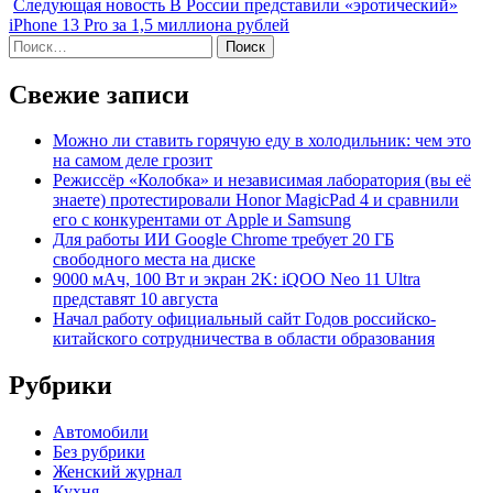
Следующая новость
В России представили «эротический»
iPhone 13 Pro за 1,5 миллиона рублей
Найти:
Свежие записи
Можно ли ставить горячую еду в холодильник: чем это
на самом деле грозит
Режиссёр «Колобка» и независимая лаборатория (вы её
знаете) протестировали Honor MagicPad 4 и сравнили
его с конкурентами от Apple и Samsung
Для работы ИИ Google Chrome требует 20 ГБ
свободного места на диске
9000 мАч, 100 Вт и экран 2K: iQOO Neo 11 Ultra
представят 10 августа
Начал работу официальный сайт Годов российско-
китайского сотрудничества в области образования
Рубрики
Автомобили
Без рубрики
Женский журнал
Кухня