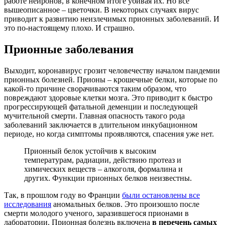
работе нейронов, в конечном итоге убивая их. Но все
вышеописанное – цветочки. В некоторых случаях вирус
приводит к развитию неизлечимых прионных заболеваний. И
это по-настоящему плохо. И страшно.
Прионные заболевания
Выходит, коронавирус грозит человечеству началом пандемии
прионных болезней. Прионы – крошечные белки, которые по
какой-то причине сворачиваются таким образом, что
повреждают здоровые клетки мозга. Это приводит к быстро
прогрессирующей фатальной деменции и последующей
мучительной смерти. Главная опасность такого рода
заболеваний заключается в длительном инкубационном
периоде, но когда симптомы проявляются, спасения уже нет.
Прионный белок устойчив к высоким
температурам, радиации, действию протеаз и
химических веществ – алкоголя, формалина и
других. Функции прионных белков неизвестны.
Так, в прошлом году во Франции
были остановлены все
исследования
аномальных белков. Это произошло после
смерти молодого ученого, заразившегося прионами в
лаборатории. Прионная болезнь включена
в перечень самых