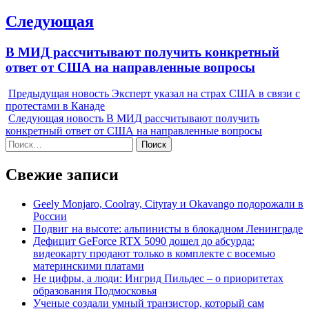
Следующая
Next
В МИД рассчитывают получить конкретный
post:
ответ от США на направленные вопросы
Предыдущая новость
Эксперт указал на страх США в связи с
протестами в Канаде
Следующая новость
В МИД рассчитывают получить
конкретный ответ от США на направленные вопросы
Найти:
Свежие записи
Geely Monjaro, Coolray, Cityray и Okavango подорожали в
России
Подвиг на высоте: альпинисты в блокадном Ленинграде
Дефицит GeForce RTX 5090 дошел до абсурда:
видеокарту продают только в комплекте с восемью
материнскими платами
Не цифры, а люди: Ингрид Пильдес – о приоритетах
образования Подмосковья
Ученые создали умный транзистор, который сам