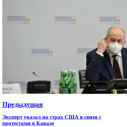
Навигация
Предыдущая
по
Previous
Эксперт указал на страх США в связи с
записям
post:
протестами в Канаде