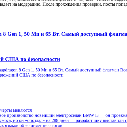
падает на модерацию. После прохождения проверки, посты попад
 8 Gen 1, 50 Мп и 65 Вт. Самый доступный флагма
ий США по безопасности
apdragon 8 Gen 1, 50 Мп и 65 Вт. Самый доступный флагман Rea
едложений США по безопасности
е черты меняются
ное производство новейший электроседан BMW i3 — он проезжае
смоса, но он «опоздал» на 288 дней — разработчику выставили с
ных языков объединяет педагогов