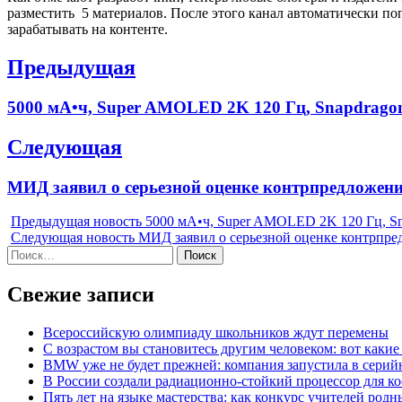
разместить 5 материалов. После этого канал автоматически по
зарабатывать на контенте.
Навигация
Предыдущая
по
Previous
5000 мА•ч, Super AMOLED 2K 120 Гц, Snapdragon
записям
post:
Следующая
Next
МИД заявил о серьезной оценке контрпредложен
post:
Предыдущая новость
5000 мА•ч, Super AMOLED 2K 120 Гц, Sn
Следующая новость
МИД заявил о серьезной оценке контрпр
Найти:
Свежие записи
Всероссийскую олимпиаду школьников ждут перемены
С возрастом вы становитесь другим человеком: вот каки
BMW уже не будет прежней: компания запустила в серий
В России создали радиационно-стойкий процессор для ко
Пять лет на языке мастерства: как конкурс учителей род