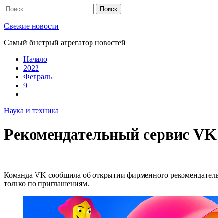
Skip
Найти:
to
content
Свежие новости
Самый быстрый агрегатор новостей
Начало
2022
Февраль
9
Наука и техника
Рекомендательный сервис VK 
Команда VK сообщила об открытии фирменного рекомендательно
только по приглашениям.