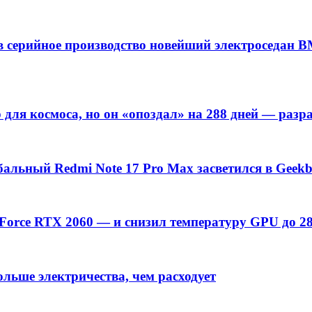
 серийное производство новейший электроседан B
 для космоса, но он «опоздал» на 288 дней — разр
обальный Redmi Note 17 Pro Max засветился в Geek
Force RTX 2060 — и снизил температуру GPU до 2
льше электричества, чем расходует