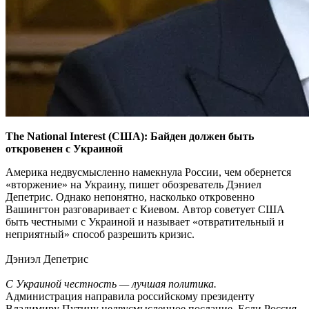
The National Interest (США): Байден должен быть
откровенен с Украиной
Америка недвусмысленно намекнула России, чем обернется
«вторжение» на Украину, пишет обозреватель Дэниел
Депетрис. Однако непонятно, насколько откровенно
Вашингтон разговаривает с Киевом. Автор советует США
быть честными с Украиной и называет «отвратительный и
неприятный» способ разрешить кризис.
Дэниэл Депетрис
С Украиной честность — лучшая политика.
Администрация направила российскому президенту
Владимиру Путину недвусмысленное послание. Если Россия