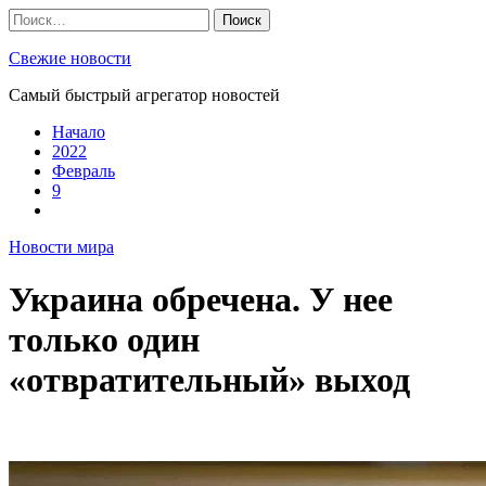
Skip
Найти:
to
content
Свежие новости
Самый быстрый агрегатор новостей
Начало
2022
Февраль
9
Новости мира
Украина обречена. У нее
только один
«отвратительный» выход