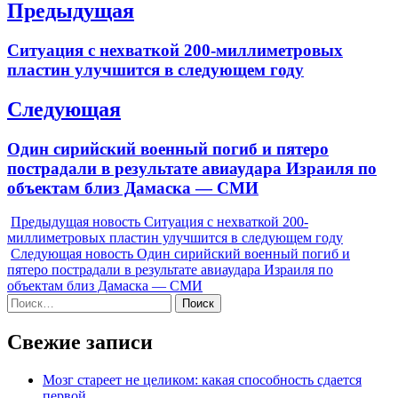
Навигация
Предыдущая
по
Previous
Ситуация с нехваткой 200-миллиметровых
записям
post:
пластин улучшится в следующем году
Следующая
Next
Один сирийский военный погиб и пятеро
post:
пострадали в результате авиаудара Израиля по
объектам близ Дамаска — СМИ
Предыдущая новость
Ситуация с нехваткой 200-
миллиметровых пластин улучшится в следующем году
Следующая новость
Один сирийский военный погиб и
пятеро пострадали в результате авиаудара Израиля по
объектам близ Дамаска — СМИ
Найти:
Свежие записи
Мозг стареет не целиком: какая способность сдается
первой