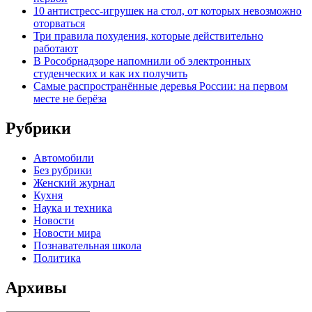
10 антистресс-игрушек на стол, от которых невозможно
оторваться
Три правила похудения, которые действительно
работают
В Рособрнадзоре напомнили об электронных
студенческих и как их получить
Самые распространённые деревья России: на первом
месте не берёза
Рубрики
Автомобили
Без рубрики
Женский журнал
Кухня
Наука и техника
Новости
Новости мира
Познавательная школа
Политика
Архивы