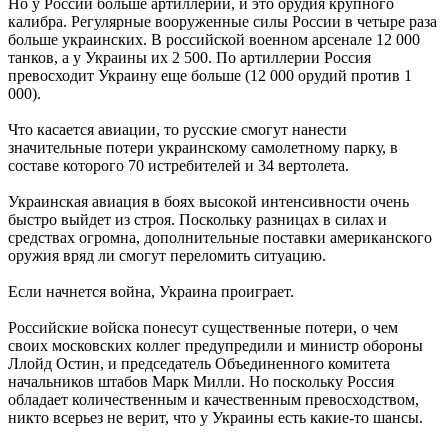
Но у России больше артиллерии, и это орудия крупного
калибра. Регулярные вооруженные силы России в четыре раза
больше украинских. В российской военном арсенале 12 000
танков, а у Украины их 2 500. По артиллерии Россия
превосходит Украину еще больше (12 000 орудий против 1
000).
Что касается авиации, то русские смогут нанести
значительные потери украинскому самолетному парку, в
составе которого 70 истребителей и 34 вертолета.
Украинская авиация в боях высокой интенсивности очень
быстро выйдет из строя. Поскольку разницах в силах и
средствах огромна, дополнительные поставки американского
оружия вряд ли смогут переломить ситуацию.
Если начнется война, Украина проиграет.
Российские войска понесут существенные потери, о чем
своих московских коллег предупредили и министр обороны
Ллойд Остин, и председатель Объединенного комитета
начальников штабов Марк Милли. Но поскольку Россия
обладает количественным и качественным превосходством,
никто всерьез не верит, что у Украины есть какие-то шансы.