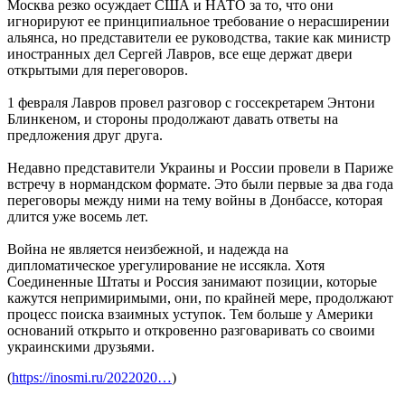
Москва резко осуждает США и НАТО за то, что они
игнорируют ее принципиальное требование о нерасширении
альянса, но представители ее руководства, такие как министр
иностранных дел Сергей Лавров, все еще держат двери
открытыми для переговоров.
1 февраля Лавров провел разговор с госсекретарем Энтони
Блинкеном, и стороны продолжают давать ответы на
предложения друг друга.
Недавно представители Украины и России провели в Париже
встречу в нормандском формате. Это были первые за два года
переговоры между ними на тему войны в Донбассе, которая
длится уже восемь лет.
Война не является неизбежной, и надежда на
дипломатическое урегулирование не иссякла. Хотя
Соединенные Штаты и Россия занимают позиции, которые
кажутся непримиримыми, они, по крайней мере, продолжают
процесс поиска взаимных уступок. Тем больше у Америки
оснований открыто и откровенно разговаривать со своими
украинскими друзьями.
(
https://inosmi.ru/2022020…
)