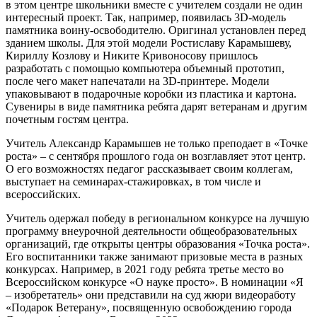
в этом центре школьники вместе с учителем создали не один
интересный проект. Так, например, появилась 3D-модель
памятника воину-освободителю. Оригинал установлен перед
зданием школы. Для этой модели Ростиславу Карамышеву,
Кириллу Козлову и Никите Кривоносову пришлось
разработать с помощью компьютера объемный прототип,
после чего макет напечатали на 3D-принтере. Модели
упаковывают в подарочные коробки из пластика и картона.
Сувениры в виде памятника ребята дарят ветеранам и другим
почетным гостям центра.
Учитель Александр Карамышев не только преподает в «Точке
роста» – с сентября прошлого года он возглавляет этот центр.
О его возможностях педагог рассказывает своим коллегам,
выступает на семинарах-стажировках, в том числе и
всероссийских.
Учитель одержал победу в региональном конкурсе на лучшую
программу внеурочной деятельности общеобразовательных
организаций, где открыты центры образования «Точка роста».
Его воспитанники также занимают призовые места в разных
конкурсах. Например, в 2021 году ребята третье место во
Всероссийском конкурсе «О науке просто». В номинации «Я
– изобретатель» они представили на суд жюри видеоработу
«Подарок Ветерану», посвященную освобождению города