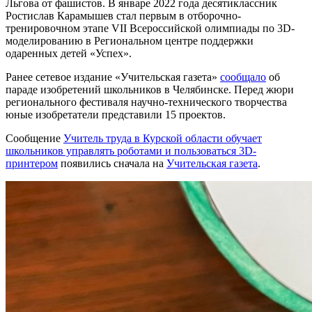
Льгова от фашистов. В январе 2022 года десятиклассник
Ростислав Карамышев стал первым в отборочно-
тренировочном этапе VII Всероссийской олимпиады по 3D-
моделированию в Региональном центре поддержки
одаренных детей «Успех».
Ранее сетевое издание «Учительская газета»
сообщало
об
параде изобретений школьников в Челябинске. Перед жюри
регионального фестиваля научно-технического творчества
юные изобретатели представили 15 проектов.
Сообщение
Учитель труда в Курской области обучает
школьников управлять роботами и пользоваться 3D-
принтером
появились сначала на
Учительская газета
.