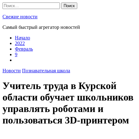
Skip
Найти:
to
content
Свежие новости
Самый быстрый агрегатор новостей
Начало
2022
Февраль
9
Новости
Познавательная школа
Учитель труда в Курской
области обучает школьников
управлять роботами и
пользоваться 3D-принтером