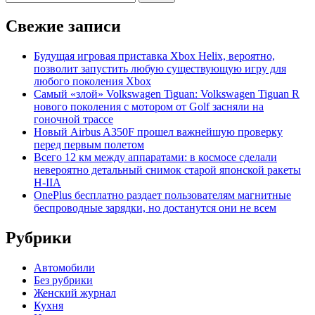
Свежие записи
Будущая игровая приставка Xbox Helix, вероятно,
позволит запустить любую существующую игру для
любого поколения Xbox
Самый «злой» Volkswagen Tiguan: Volkswagen Tiguan R
нового поколения с мотором от Golf засняли на
гоночной трассе
Новый Airbus A350F прошел важнейшую проверку
перед первым полетом
Всего 12 км между аппаратами: в космосе сделали
невероятно детальный снимок старой японской ракеты
H-IIA
OnePlus бесплатно раздает пользователям магнитные
беспроводные зарядки, но достанутся они не всем
Рубрики
Автомобили
Без рубрики
Женский журнал
Кухня