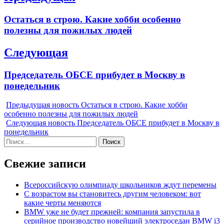
по
Previous
Остаться в строю. Какие хобби особенно
записям
post:
полезны для пожилых людей
Следующая
Next
Председатель ОБСЕ прибудет в Москву в
post:
понедельник
Предыдущая новость
Остаться в строю. Какие хобби
особенно полезны для пожилых людей
Следующая новость
Председатель ОБСЕ прибудет в Москву в
понедельник
Найти:
Свежие записи
Всероссийскую олимпиаду школьников ждут перемены
С возрастом вы становитесь другим человеком: вот
какие черты меняются
BMW уже не будет прежней: компания запустила в
серийное производство новейший электроседан BMW i3