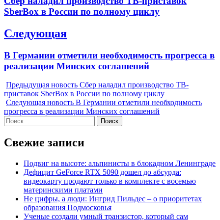
Сбер наладил производство ТВ-приставок
записям
post:
SberBox в России по полному циклу
Следующая
Next
В Германии отметили необходимость прогресса в
post:
реализации Минских соглашений
Предыдущая новость
Сбер наладил производство ТВ-
приставок SberBox в России по полному циклу
Следующая новость
В Германии отметили необходимость
прогресса в реализации Минских соглашений
Найти:
Свежие записи
Подвиг на высоте: альпинисты в блокадном Ленинграде
Дефицит GeForce RTX 5090 дошел до абсурда:
видеокарту продают только в комплекте с восемью
материнскими платами
Не цифры, а люди: Ингрид Пильдес – о приоритетах
образования Подмосковья
Ученые создали умный транзистор, который сам