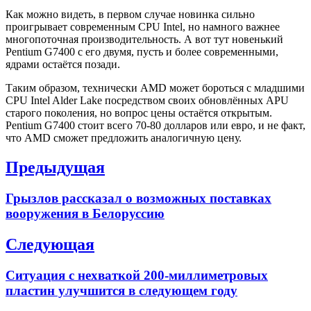
Как можно видеть, в первом случае новинка сильно
проигрывает современным CPU Intel, но намного важнее
многопоточная производительность. А вот тут новенький
Pentium G7400 с его двумя, пусть и более современными,
ядрами остаётся позади.
Таким образом, технически AMD может бороться с младшими
CPU Intel Alder Lake посредством своих обновлённых APU
старого поколения, но вопрос цены остаётся открытым.
Pentium G7400 стоит всего 70-80 долларов или евро, и не факт,
что AMD сможет предложить аналогичную цену.
Навигация
Предыдущая
по
Previous
Грызлов рассказал о возможных поставках
записям
post:
вооружения в Белоруссию
Следующая
Next
Ситуация с нехваткой 200-миллиметровых
post:
пластин улучшится в следующем году