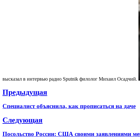
высказал в интервью радио Sputnik филолог Михаил Осадчий.
Навигация
Предыдущая
по
Previous
Специалист объяснила, как прописаться на даче
записям
post:
Следующая
Next
Посольство России: США своими заявлениями ме
post: