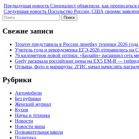
Предыдущая новость
Специалист объяснила, как прописаться 
Следующая новость
Посольство России: США своими заявлен
Найти:
Свежие записи
Trouver представила в России линейку техники 2026 год
Учитель года и рекордсменка ЕГЭ-2026 отправились на 
76 километров новой оптики: «Билайн» расширил сеть 
Geely раскрыла российские цены на EX5 EM-R — гибрид
Отзывы, фото и маршруты: 2ГИС начал начислять награды
Рубрики
Автомобили
Без рубрики
Женский журнал
Кухня
Наука и техника
Новости
Новости мира
Познавательная школа
Политика