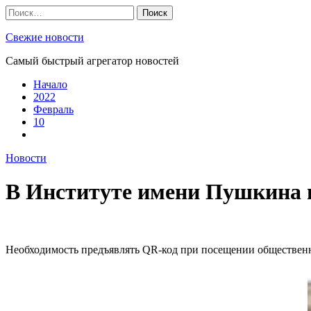
Skip
Найти:
to
content
Свежие новости
Самый быстрый агрегатор новостей
Начало
2022
Февраль
10
Новости
В Институте имени Пушкина 
Необходимость предъявлять QR-код при посещении общественны