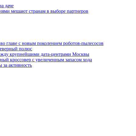
на даче
иями мешают странам в выборе партнеров
а во главе с новым поколением роботов-пылесосов
Северный полюс
между крупнейшими дата-центрами Москвы
ный кроссовер с увеличенным запасом хода
 за активность