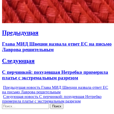
Навигация
Предыдущая
по
Previous
Глава МИД Швеции назвала ответ ЕС на письмо
записям
post:
Лаврова решительным
Следующая
Next
С перчинкой: похудевшая Нетребко примерила
post:
платье с экстремальным разрезом
Предыдущая новость
Глава МИД Швеции назвала ответ ЕС
на письмо Лаврова решительным
Следующая новость
С перчинкой: похудевшая Нетребко
примерила платье с экстремальным разрезом
Найти: