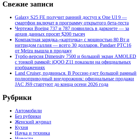
Свежие записи
Galaxy S25 FE получит ранний доступ к One UI 9 —
смартфон включат в программу открытого бета-теста
Чертежи Boeing 737 и 787 появились в даркнете — за
архив данных просят $200 тысяч
Компактная зарядка-«карточка» с мощностью 80 Вт и
нитридом галлия — всего 30 долларов. Pandaer PTC16
от Meizu вышла в продажу
Турбо-версия Dimensity 7500 и большой экран AMOLED
с тонкой рамкой: iQOO Z11 показали на официальных
изображениях
Land Cruiser, подвинься. В Россию едет большой рамный
полноприводный внедорожник: официальные продажи
JAC JS9 стартуют до конца осени 2026 года
Рубрики
Автомобили
Без рубрики
Женский журнал
Кухня
Наука и техника
Новости