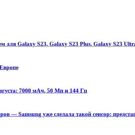
 для Galaxy S23, Galaxy S23 Plus, Galaxy S23 Ultr
 Европе
густа: 7000 мАч, 50 Мп и 144 Гц
дров — Samsung уже сделала такой сенсор: предс