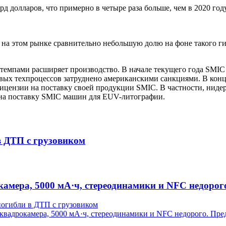
д долларов, что примерно в четыре раза больше, чем в 2020 году
 на этом рынке сравнительно небольшую долю на фоне такого г
мпами расширяет производство. В начале текущего года SMIC 
овых техпроцессов затруднено американскими санкциями. В кон
 лицензии на поставку своей продукции SMIC. В частности, ни
 на поставку SMIC машин для EUV-литографии.
в ДТП с грузовиком
камера, 5000 мА·ч, стереодинамики и NFC недорог
погибли в ДТП с грузовиком
 квадрокамера, 5000 мА·ч, стереодинамики и NFC недорого. Пре