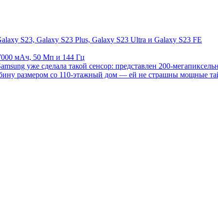
axy S23, Galaxy S23 Plus, Galaxy S23 Ultra и Galaxy S23 FE
7000 мАч, 50 Мп и 144 Гц
amsung уже сделала такой сенсор: представлен 200-мегапиксе
рбину размером со 110-этажный дом — ей не страшны мощные т