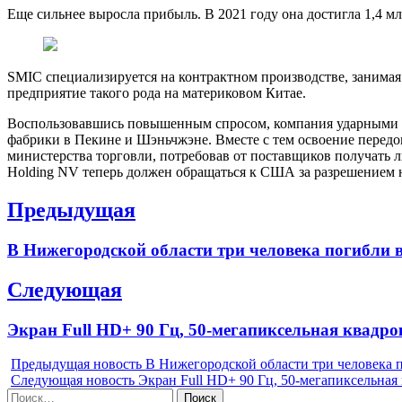
Еще сильнее выросла прибыль. В 2021 году она достигла 1,4 млр
SMIC специализируется на контрактном производстве, занимая
предприятие такого рода на материковом Китае.
Воспользовавшись повышенным спросом, компания ударными те
фабрики в Пекине и Шэньчжэне. Вместе с тем освоение перед
министерства торговли, потребовав от поставщиков получать
Holding NV теперь должен обращаться к США за разрешением
Навигация
Предыдущая
по
Previous
В Нижегородской области три человека погибли 
записям
post:
Следующая
Next
Экран Full HD+ 90 Гц, 50-мегапиксельная квадро
post:
Предыдущая новость
В Нижегородской области три человека 
Следующая новость
Экран Full HD+ 90 Гц, 50-мегапиксельная
Найти: