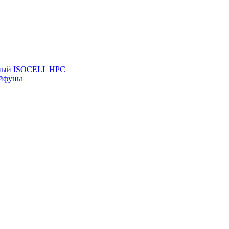
льный ISOCELL HPC
айфуны