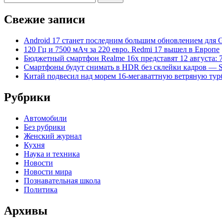
Свежие записи
Android 17 станет последним большим обновлением для Gal
120 Гц и 7500 мАч за 220 евро. Redmi 17 вышел в Европе
Бюджетный смартфон Realme 16x представят 12 августа: 
Смартфоны будут снимать в HDR без склейки кадров — S
Китай подвесил над морем 16-мегаваттную ветряную ту
Рубрики
Автомобили
Без рубрики
Женский журнал
Кухня
Наука и техника
Новости
Новости мира
Познавательная школа
Политика
Архивы