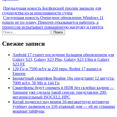
Предыдущая новость
Босфорский пролив закрыли для
судоходства из-за неисправности судна
Следующая новость
Очередное обновление Windows 11
пошло не по плану. Принтер отказывается работать, а
процессор испытывает повышенную нагрузку и греется
Найти:
Свежие записи
Android 17 станет последним большим обновлением для
Galaxy S23, Galaxy S23 Plus, Galaxy S23 Ultra и Galaxy
S23 FE
120 Гц и 7500 мАч за 220 евро. Redmi 17 вышел в
Европе
Бюджетный смартфон Realme 16x представят 12 августа:
7000 мАч, 50 Мп и 144 Гц
Смартфоны будут снимать в HDR без склейки кадров —
Samsung уже сделала такой сенсор: представлен 200-
мегапиксельный ISOCELL HPC
Китай подвесил над морем 16-мегаваттную ветряную
турбину размером со 110-этажный дом — ей не страшны
мощные тайфуны