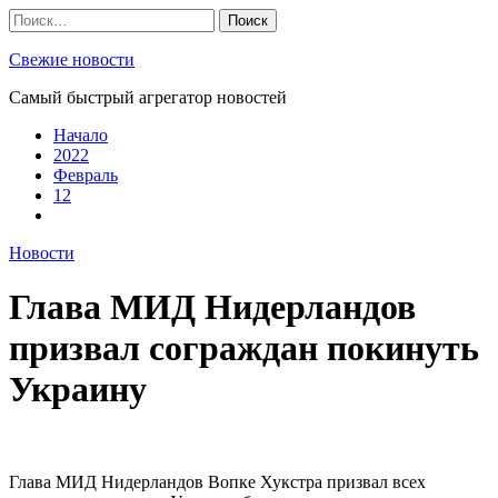
Skip
Найти:
to
content
Свежие новости
Самый быстрый агрегатор новостей
Начало
2022
Февраль
12
Новости
Глава МИД Нидерландов
призвал сограждан покинуть
Украину
Глава МИД Нидерландов Вопке Хукстра призвал всех