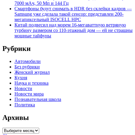
7000 мАч, 50 Мп и 144 Гц
Смартфоны будут снимать в HDR без склейки кадров —
Samsung уже сделала такой сенсор: представлен 200-
мегапиксельный ISOCELL HPC
Китай подвесил над морем 16-мегаваттную ветряную
турбину размером со 110-этажный дом — ей не страшны
мощные тайфуны
Рубрики
Автомобили
Без рубрики
Женский журнал
Кухня
Наука и техника
Новости
Новости мира
Познавательная школа
Политика
Архивы
Архивы