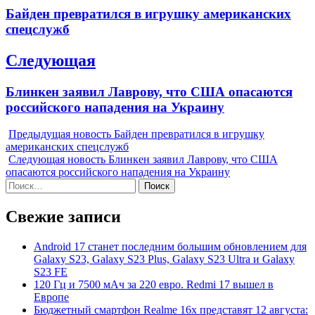
по
Previous
Байден превратился в игрушку американских
записям
post:
спецслужб
Следующая
Next
Блинкен заявил Лаврову, что США опасаются
post:
российского нападения на Украину
Предыдущая новость
Байден превратился в игрушку
американских спецслужб
Следующая новость
Блинкен заявил Лаврову, что США
опасаются российского нападения на Украину
Найти:
Свежие записи
Android 17 станет последним большим обновлением для
Galaxy S23, Galaxy S23 Plus, Galaxy S23 Ultra и Galaxy
S23 FE
120 Гц и 7500 мАч за 220 евро. Redmi 17 вышел в
Европе
Бюджетный смартфон Realme 16x представят 12 августа: