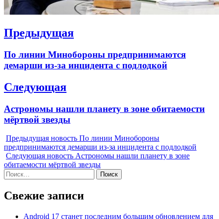
Навигация
Предыдущая
по
Previous
По линии Минобороны предпринимаются
записям
post:
демарши из-за инцидента с подлодкой
Следующая
Next
Астрономы нашли планету в зоне обитаемости
post:
мёртвой звезды
Предыдущая новость
По линии Минобороны
предпринимаются демарши из-за инцидента с подлодкой
Следующая новость
Астрономы нашли планету в зоне
обитаемости мёртвой звезды
Найти:
Свежие записи
Android 17 станет последним большим обновлением для