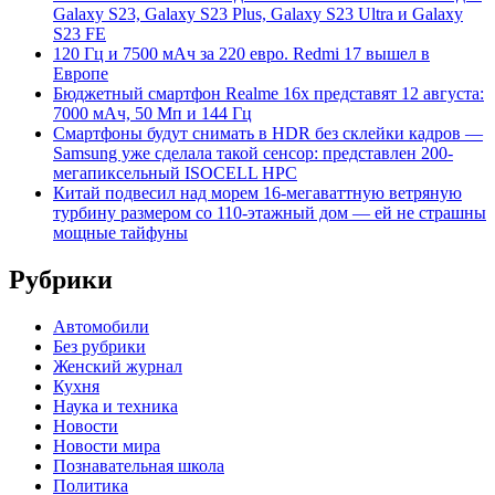
Galaxy S23, Galaxy S23 Plus, Galaxy S23 Ultra и Galaxy
S23 FE
120 Гц и 7500 мАч за 220 евро. Redmi 17 вышел в
Европе
Бюджетный смартфон Realme 16x представят 12 августа:
7000 мАч, 50 Мп и 144 Гц
Смартфоны будут снимать в HDR без склейки кадров —
Samsung уже сделала такой сенсор: представлен 200-
мегапиксельный ISOCELL HPC
Китай подвесил над морем 16-мегаваттную ветряную
турбину размером со 110-этажный дом — ей не страшны
мощные тайфуны
Рубрики
Автомобили
Без рубрики
Женский журнал
Кухня
Наука и техника
Новости
Новости мира
Познавательная школа
Политика