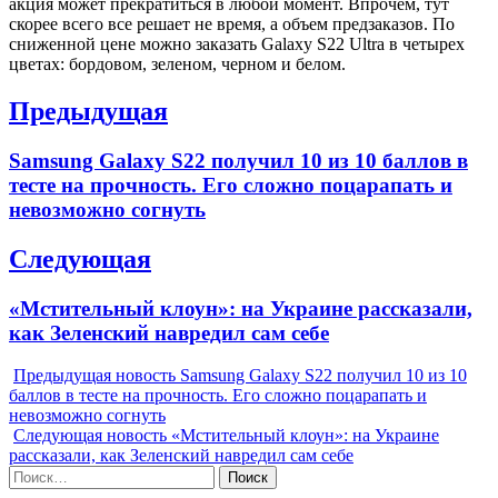
акция может прекратиться в любой момент. Впрочем, тут
скорее всего все решает не время, а объем предзаказов. По
сниженной цене можно заказать Galaxy S22 Ultra в четырех
цветах: бордовом, зеленом, черном и белом.
Навигация
Предыдущая
по
Previous
Samsung Galaxy S22 получил 10 из 10 баллов в
записям
post:
тесте на прочность. Его сложно поцарапать и
невозможно согнуть
Следующая
Next
«Мстительный клоун»: на Украине рассказали,
post:
как Зеленский навредил сам себе
Предыдущая новость
Samsung Galaxy S22 получил 10 из 10
баллов в тесте на прочность. Его сложно поцарапать и
невозможно согнуть
Следующая новость
«Мстительный клоун»: на Украине
рассказали, как Зеленский навредил сам себе
Найти: