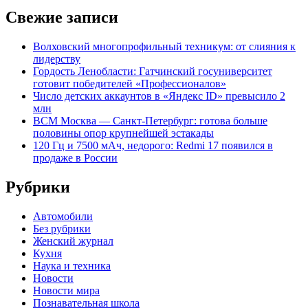
Свежие записи
Волховский многопрофильный техникум: от слияния к
лидерству
Гордость Ленобласти: Гатчинский госуниверситет
готовит победителей «Профессионалов»
Число детских аккаунтов в «Яндекс ID» превысило 2
млн
ВСМ Москва — Санкт-Петербург: готова больше
половины опор крупнейшей эстакады
120 Гц и 7500 мАч, недорого: Redmi 17 появился в
продаже в России
Рубрики
Автомобили
Без рубрики
Женский журнал
Кухня
Наука и техника
Новости
Новости мира
Познавательная школа