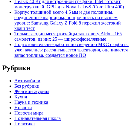
Целых 40 Вт для встроенной графики: Intel готовит
монструозный iGPU для Nova Lake-S (Core Ultra 400)
Корпус толщиной всего 4,5 мм и две половины,
соединенные шарниром, но прочность на высшем
уровне: Samsung Galaxy Z Fold 8 пережил жестокий
краш-тест
Только за один месяц китайцы заказали у Airbus 165
самолетов, из них 25 — широкофюзеляжные
Подготовительные работы по сведению МКС с орбиты
уже начались: рассчитывается траектория, оценивается
запас топлива, создается новое ПО
Рубрики
Автомобили
Без рубрики
Женский журнал
Кухня
Наука и техника
Новости
Новости мира
Познавательная школа
Политика