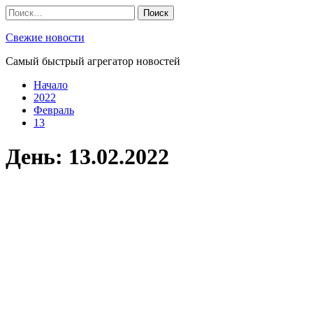
Skip
Найти:
to
content
Свежие новости
Самый быстрый агрегатор новостей
Начало
2022
Февраль
13
День:
13.02.2022
Новости