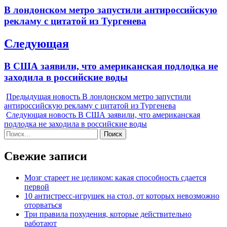
по
Previous
В лондонском метро запустили антироссийскую
записям
post:
рекламу с цитатой из Тургенева
Следующая
Next
В США заявили, что американская подлодка не
post:
заходила в российские воды
Предыдущая новость
В лондонском метро запустили
антироссийскую рекламу с цитатой из Тургенева
Следующая новость
В США заявили, что американская
подлодка не заходила в российские воды
Найти:
Свежие записи
Мозг стареет не целиком: какая способность сдается
первой
10 антистресс-игрушек на стол, от которых невозможно
оторваться
Три правила похудения, которые действительно
работают