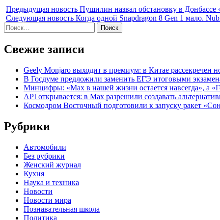
Предыдущая новость
Пушилин назвал обстановку в Донбассе 
Следующая новость
Когда одной Snapdragon 8 Gen 1 мало. Nu
Найти:
Свежие записи
Geely Monjaro выходит в премиум: в Китае рассекречен но
В Госдуме предложили заменить ЕГЭ итоговыми экзаме
Минцифры: «Max в нашей жизни остается навсегда», а «
API открывается: в Max разрешили создавать альтернати
Космодром Восточный подготовили к запуску ракет «Со
Рубрики
Автомобили
Без рубрики
Женский журнал
Кухня
Наука и техника
Новости
Новости мира
Познавательная школа
Политика