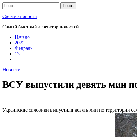
Skip
Найти:
to
content
Свежие новости
Самый быстрый агрегатор новостей
Начало
2022
Февраль
13
Новости
ВСУ выпустили девять мин по
Украинские силовики выпустили девять мин по территории са