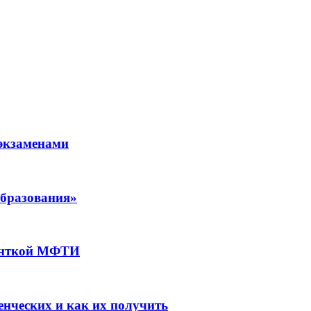
экзаменами
образования»
денткой МФТИ
енческих и как их получить