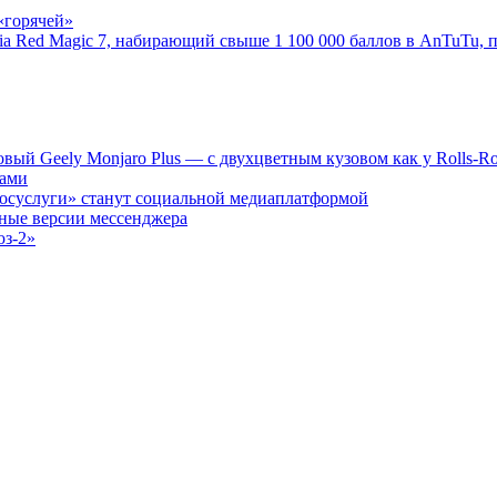
«горячей»
bia Red Magic 7, набирающий свыше 1 100 000 баллов в AnTuTu,
вый Geely Monjaro Plus — с двухцветным кузовом как у Rolls-Roy
нами
Госуслуги» станут социальной медиаплатформой
вные версии мессенджера
юз-2»