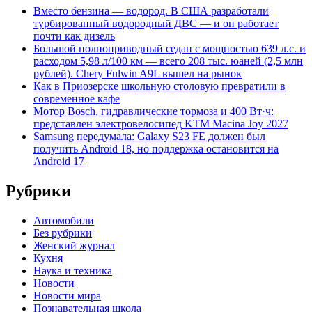
Вместо бензина — водород. В США разработали
турбированный водородный ДВС — и он работает
почти как дизель
Большой полноприводный седан с мощностью 639 л.с. и
расходом 5,98 л/100 км — всего 208 тыс. юаней (2,5 млн
рублей). Chery Fulwin A9L вышел на рынок
Как в Приозерске школьную столовую превратили в
современное кафе
Мотор Bosch, гидравлические тормоза и 400 Вт·ч:
представлен электровелосипед KTM Macina Joy 2027
Samsung передумала: Galaxy S23 FE должен был
получить Android 18, но поддержка остановится на
Android 17
Рубрики
Автомобили
Без рубрики
Женский журнал
Кухня
Наука и техника
Новости
Новости мира
Познавательная школа