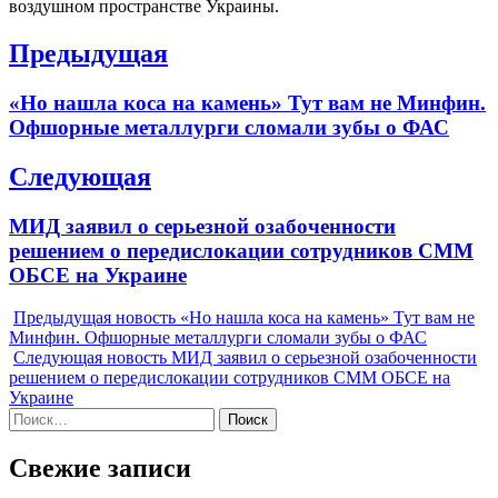
воздушном пространстве Украины.
Навигация
Предыдущая
по
Previous
«Но нашла коса на камень» Тут вам не Минфин.
записям
post:
Офшорные металлурги сломали зубы о ФАС
Следующая
Next
МИД заявил о серьезной озабоченности
post:
решением о передислокации сотрудников СММ
ОБСЕ на Украине
Предыдущая новость
«Но нашла коса на камень» Тут вам не
Минфин. Офшорные металлурги сломали зубы о ФАС
Следующая новость
МИД заявил о серьезной озабоченности
решением о передислокации сотрудников СММ ОБСЕ на
Украине
Найти:
Свежие записи