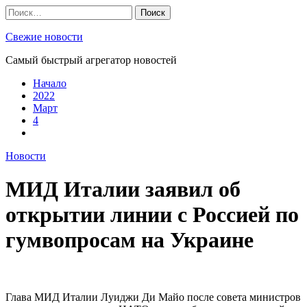
Skip
Найти:
to
content
Свежие новости
Самый быстрый агрегатор новостей
Начало
2022
Март
4
Новости
МИД Италии заявил об
открытии линии с Россией по
гумвопросам на Украине
Глава МИД Италии Луиджи Ди Майо после совета министров