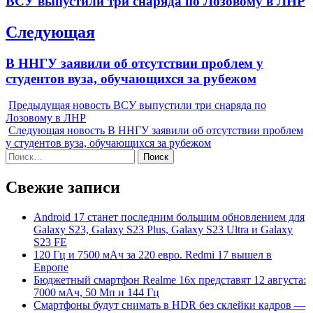
ВСУ выпустили три снаряда по Лозовому в ЛНР
записям
post:
Следующая
Next
В ННГУ заявили об отсутствии проблем у
post:
студентов вуза, обучающихся за рубежом
Предыдущая новость
ВСУ выпустили три снаряда по
Лозовому в ЛНР
Следующая новость
В ННГУ заявили об отсутствии проблем
у студентов вуза, обучающихся за рубежом
Найти:
Свежие записи
Android 17 станет последним большим обновлением для
Galaxy S23, Galaxy S23 Plus, Galaxy S23 Ultra и Galaxy
S23 FE
120 Гц и 7500 мАч за 220 евро. Redmi 17 вышел в
Европе
Бюджетный смартфон Realme 16x представят 12 августа:
7000 мАч, 50 Мп и 144 Гц
Смартфоны будут снимать в HDR без склейки кадров —