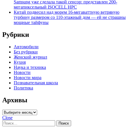
Samsung уже сделала такой сенсор: представлен 200-
мегапиксельный ISOCELL HPC
Китай подвесил над морем 16-мегаваттную ветряную
турбину размером со 110-этажный дом — ей не страшны
мощные тайфуны
Рубрики
Автомобили
Без рубрики
Женский журнал
Кухня
Наука и техника
Новости
Новости мира
Познавательная школа
Политика
Архивы
Архивы
Close
Найти: