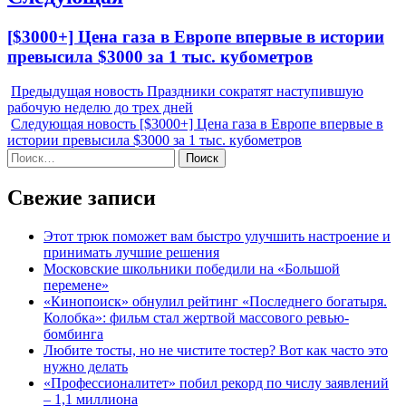
Next
[$3000+] Цена газа в Европе впервые в истории
post:
превысила $3000 за 1 тыс. кубометров
Предыдущая новость
Праздники сократят наступившую
рабочую неделю до трех дней
Следующая новость
[$3000+] Цена газа в Европе впервые в
истории превысила $3000 за 1 тыс. кубометров
Найти:
Свежие записи
Этот трюк поможет вам быстро улучшить настроение и
принимать лучшие решения
Московские школьники победили на «Большой
перемене»
«Кинопоиск» обнулил рейтинг «Последнего богатыря.
Колобка»: фильм стал жертвой массового ревью-
бомбинга
Любите тосты, но не чистите тостер? Вот как часто это
нужно делать
«Профессионалитет» побил рекорд по числу заявлений
– 1,1 миллиона