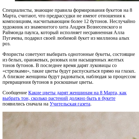
Специалисты, знающие правила формирования букетов на 8
Марта, считают, что предрассудки не имеют отношения к
композициям, насчитывающим более 12 бутонов. Неслучайно
художник из знаменитого хита Андрея Вознесенского и
Раймонда паулса, который исполняет несравненная Алла
Пугачева, подарил своей любимой букет из миллиона алых
роз.
Флористы советуют выбирать однотонные букеты, состоящие
из белых, оранжевых, розовых или насыщенных желтых
тонов бутонов. В последнее время дарят луковицы со
«стрелками», такие цветы будут распускаться прямо на глазах.
А близкие женщины будут радоваться, наблюдая за процессом
превращения бутонов в роскошные цветы.
Сообщение
Какие цветы дарят женщинам на 8 Марта, как
выбрать тон, сколько растений должно быть в букете
появились сначала на
Учительская газета
.