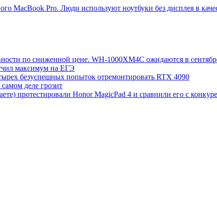
о MacBook Pro. Люди используют ноутбуки без дисплея в каче
вности по сниженной цене. WH-1000XM4C ожидаются в сентябр
лучил максимум на ЕГЭ
етырех безуспешных попыток отремонтировать RTX 4090
 самом деле грозит
аете) протестировали Honor MagicPad 4 и сравнили его с конкур