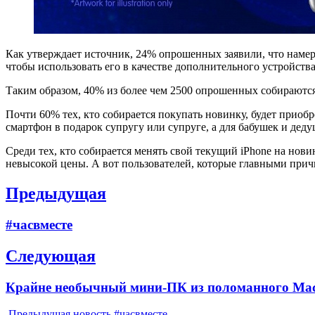
Как утверждает источник, 24% опрошенных заявили, что намер
чтобы использовать его в качестве дополнительного устройств
Таким образом, 40% из более чем 2500 опрошенных собираютс
Почти 60% тех, кто собирается покупать новинку, будет приобре
смартфон в подарок супругу или супруге, а для бабушек и дед
Среди тех, кто собирается менять свой текущий iPhone на новин
невысокой цены. А вот пользователей, которые главными прич
Навигация
Предыдущая
по
Previous
#часвместе
записям
post:
Следующая
Next
Крайне необычный мини-ПК из поломанного MacBo
post:
Предыдущая новость
#часвместе