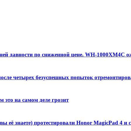
ней давности по сниженной цене. WH-1000XM4C ож
после четырех безуспешных попыток отремонтиров
м это на самом деле грозит
вы её знаете) протестировали Honor MagicPad 4 и 