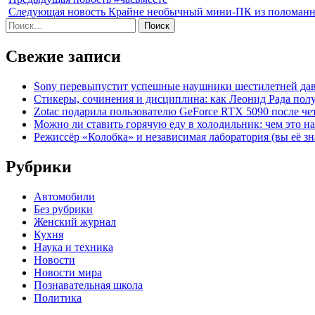
Следующая новость
Крайне необычный мини-ПК из поломанног
Найти:
Свежие записи
Sony перевыпустит успешные наушники шестилетней да
Стикеры, сочинения и дисциплина: как Леонид Рада по
Zotac подарила пользователю GeForce RTX 5090 после ч
Можно ли ставить горячую еду в холодильник: чем это на
Режиссёр «Колобка» и независимая лаборатория (вы её зн
Рубрики
Автомобили
Без рубрики
Женский журнал
Кухня
Наука и техника
Новости
Новости мира
Познавательная школа
Политика