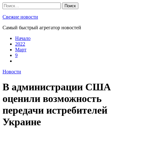
Skip
Найти:
to
content
Свежие новости
Самый быстрый агрегатор новостей
Начало
2022
Март
9
Новости
В администрации США
оценили возможность
передачи истребителей
Украине