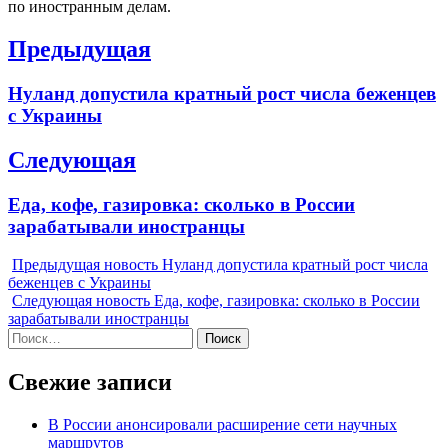
по иностранным делам.
Навигация
Предыдущая
по
Previous
Нуланд допустила кратный рост числа беженцев
записям
post:
с Украины
Следующая
Next
Еда, кофе, газировка: сколько в России
post:
зарабатывали иностранцы
Предыдущая новость
Нуланд допустила кратный рост числа
беженцев с Украины
Следующая новость
Еда, кофе, газировка: сколько в России
зарабатывали иностранцы
Найти:
Свежие записи
В России анонсировали расширение сети научных
маршрутов