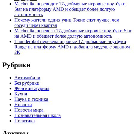
Machenike переводит 17-дюймовые игровые ноутбуки
Star на платформу AMD и обещает более долгую
автономность
Почему жители одних улиц Токио спят лучше, чем
соседи через квартал
Machenike перевела 17-дюймовые игровые ноутбуки Star
на AMD и обещает более долгую автономность
Thunderobot перевела игровые 17-дюймовые ноутбуки
Range на платформу AMD и добавила модель с экраном
2K
Рубрики
Автомобили
Без рубрики
Женский журнал
Кухня
Наука и техника
Новости
Новости мира
Познавательная школа
Политика
Архивы