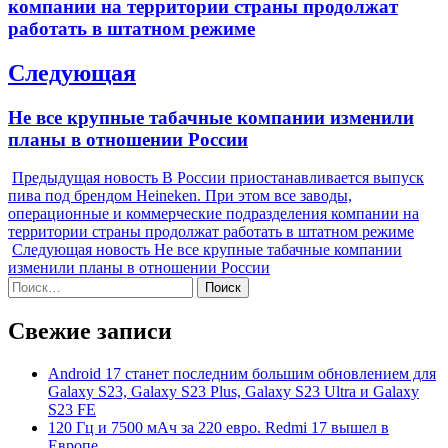
компании на территории страны продолжат
работать в штатном режиме
Следующая
Next
Не все крупные табачные компании изменили
post:
планы в отношении России
Предыдущая новость
В России приостанавливается выпуск
пива под брендом Heineken. При этом все заводы,
операционные и коммерческие подразделения компании на
территории страны продолжат работать в штатном режиме
Следующая новость
Не все крупные табачные компании
изменили планы в отношении России
Найти:
Свежие записи
Android 17 станет последним большим обновлением для
Galaxy S23, Galaxy S23 Plus, Galaxy S23 Ultra и Galaxy
S23 FE
120 Гц и 7500 мАч за 220 евро. Redmi 17 вышел в
Европе