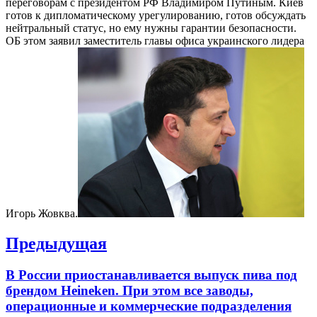
переговорам с президентом РФ Владимиром Путиным. Киев
готов к дипломатическому урегулированию, готов обсуждать
нейтральный статус, но ему нужны гарантии безопасности.
ОБ этом заявил заместитель главы офиса украинского лидера
Игорь Жовква.
Навигация
Предыдущая
по
Previous
В России приостанавливается выпуск пива под
записям
post:
брендом Heineken. При этом все заводы,
операционные и коммерческие подразделения