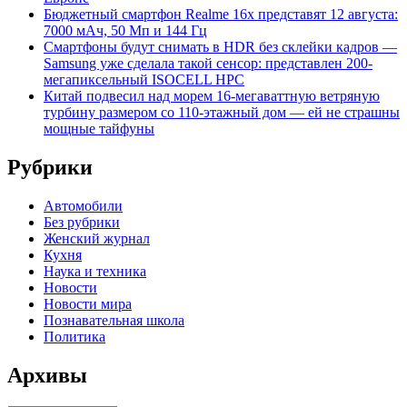
Бюджетный смартфон Realme 16x представят 12 августа:
7000 мАч, 50 Мп и 144 Гц
Смартфоны будут снимать в HDR без склейки кадров —
Samsung уже сделала такой сенсор: представлен 200-
мегапиксельный ISOCELL HPC
Китай подвесил над морем 16-мегаваттную ветряную
турбину размером со 110-этажный дом — ей не страшны
мощные тайфуны
Рубрики
Автомобили
Без рубрики
Женский журнал
Кухня
Наука и техника
Новости
Новости мира
Познавательная школа
Политика
Архивы