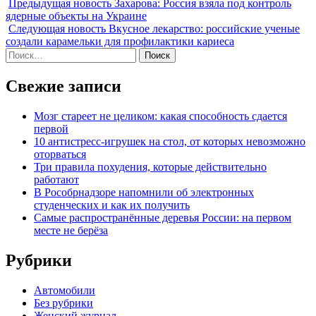
Предыдущая новость
Захарова: Россия взяла под контроль
ядерные объекты на Украине
Следующая новость
Вкусное лекарство: российские ученые
создали карамельки для профилактики кариеса
Найти:
Свежие записи
Мозг стареет не целиком: какая способность сдается
первой
10 антистресс-игрушек на стол, от которых невозможно
оторваться
Три правила похудения, которые действительно
работают
В Рособрнадзоре напомнили об электронных
студенческих и как их получить
Самые распространённые деревья России: на первом
месте не берёза
Рубрики
Автомобили
Без рубрики
Женский журнал