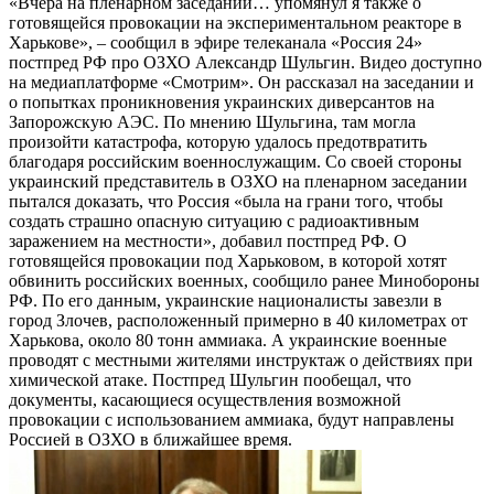
«Вчера на пленарном заседании… упомянул я также о
готовящейся провокации на экспериментальном реакторе в
Харькове», – сообщил в эфире телеканала «Россия 24»
постпред РФ про ОЗХО Александр Шульгин. Видео доступно
на медиаплатформе «Смотрим». Он рассказал на заседании и
о попытках проникновения украинских диверсантов на
Запорожскую АЭС. По мнению Шульгина, там могла
произойти катастрофа, которую удалось предотвратить
благодаря российским военнослужащим. Со своей стороны
украинский представитель в ОЗХО на пленарном заседании
пытался доказать, что Россия «была на грани того, чтобы
создать страшно опасную ситуацию с радиоактивным
заражением на местности», добавил постпред РФ. О
готовящейся провокации под Харьковом, в которой хотят
обвинить российских военных, сообщило ранее Минобороны
РФ. По его данным, украинские националисты завезли в
город Злочев, расположенный примерно в 40 километрах от
Харькова, около 80 тонн аммиака. А украинские военные
проводят с местными жителями инструктаж о действиях при
химической атаке. Постпред Шульгин пообещал, что
документы, касающиеся осуществления возможной
провокации с использованием аммиака, будут направлены
Россией в ОЗХО в ближайшее время.