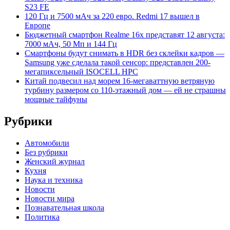
S23 FE
120 Гц и 7500 мАч за 220 евро. Redmi 17 вышел в
Европе
Бюджетный смартфон Realme 16x представят 12 августа:
7000 мАч, 50 Мп и 144 Гц
Смартфоны будут снимать в HDR без склейки кадров —
Samsung уже сделала такой сенсор: представлен 200-
мегапиксельный ISOCELL HPC
Китай подвесил над морем 16-мегаваттную ветряную
турбину размером со 110-этажный дом — ей не страшны
мощные тайфуны
Рубрики
Автомобили
Без рубрики
Женский журнал
Кухня
Наука и техника
Новости
Новости мира
Познавательная школа
Политика