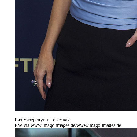
Риз Уизерспун на съемках
RW via www.imago-images.de/www.imago-images.de