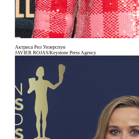
Актриса Риз Уизерспун
JAVIER ROJAS/Keystone Press Agency