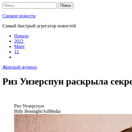
Skip
Найти:
to
content
Свежие новости
Самый быстрый агрегатор новостей
Начало
2022
Март
12
Женский журнал
Риз Уизерспун раскрыла секре
Риз Уизерспун
Billy Bennight/AdMedia