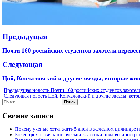
Навигация
Предыдущая
по
Previous
Почти 160 российских студентов захотели перевес
записям
post:
Следующая
Next
Цой, Кончаловский и другие звезды, которые жив
post:
Предыдущая новость
Почти 160 российских студентов захотел
Следующая новость
Цой, Кончаловский и другие звезды, кото
Найти:
Свежие записи
Почему ученые хотят жить 5 дней в железном цилиндре н
Более трёх тысяч книг русской классики подарят инос