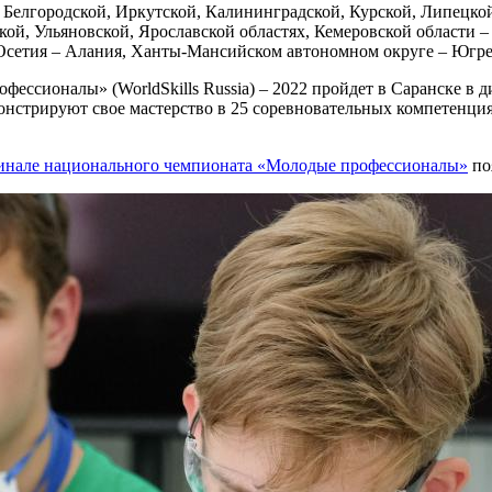
: Белгородской, Иркутской, Калининградской, Курской, Липецко
ой, Ульяновской, Ярославской областях, Кемеровской области –
Осетия – Алания, Ханты-Мансийском автономном округе – Югре
ессионалы» (WorldSkills Russia) – 2022 пройдет в Саранске в
онстрируют свое мастерство в 25 соревновательных компетенци
в финале национального чемпионата «Молодые профессионалы»
по