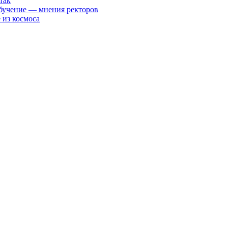
так
 обучение — мнения ректоров
 из космоса