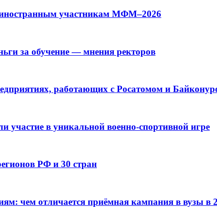
ят иностранным участникам МФМ–2026
ньги за обучение — мнения ректоров
редприятиях, работающих с Росатомом и Байконур
и участие в уникальной военно-спортивной игре
егионов РФ и 30 стран
иям: чем отличается приёмная кампания в вузы в 2